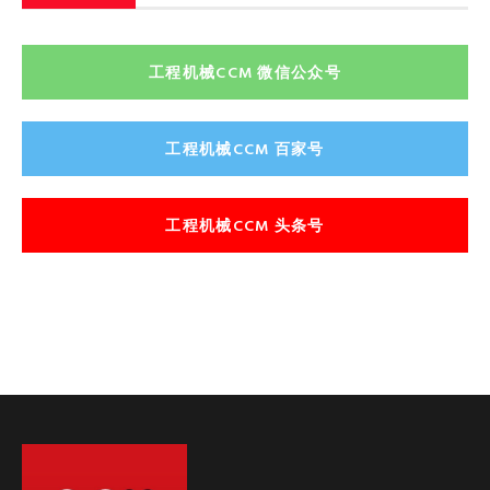
工程机械CCM 微信公众号
工程机械CCM 百家号
工程机械CCM 头条号