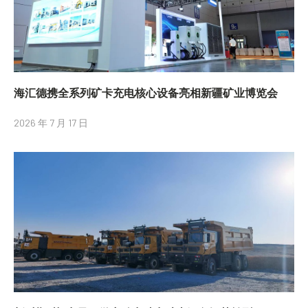
海汇德携全系列矿卡充电核心设备亮相新疆矿业博览会
2026 年 7 月 17 日