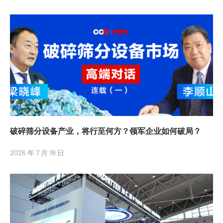
破碎筛分设备产业，将行至何方？领军企业如何破局？
2026 年 7 月 18 日