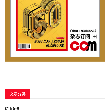
文章分类
矿山设备