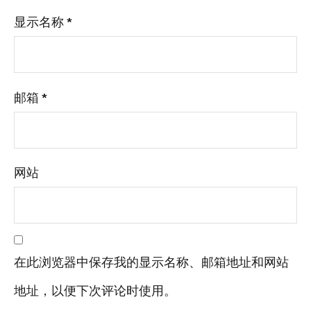
显示名称
*
邮箱
*
网站
在此浏览器中保存我的显示名称、邮箱地址和网站
地址，以便下次评论时使用。