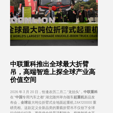
中联重科推出全球最大折臂
吊，高端智造上探全球产业高
价值空间
2026 年 3 月 20 日，恰逢农历二月二 “龙抬头”，
中联重科
在 “
中国
专用汽车之都” 湖北随州举办随车
起重机
新品发
布会，
全球
最大吨位折臂式全地面起重机 ZAK120000 重
磅亮相。这款定义全新品类的重载折臂吊不仅创下全球
行业吨位纪录，更凭借全场景适配能力、极致智造水平