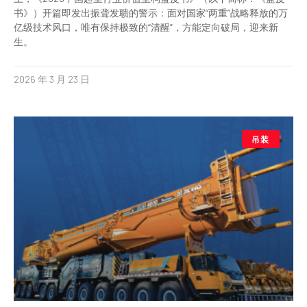
上，《2026中国起重行业价值重构蓝皮书》（以下简称：《蓝皮
书》）开篇即发出振聋发聩的警示：面对国家“两重”战略释放的万
亿级技术风口，唯有保持极致的“清醒”，方能定向破局，迎来新
生。
2026 年 3 月 23 日
吊装