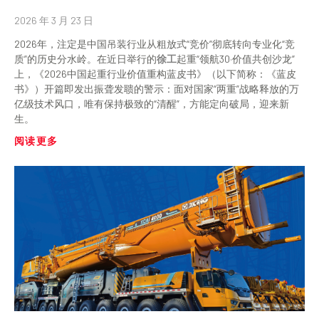
2026 年 3 月 23 日
2026年，注定是中国吊装行业从粗放式“竞价”彻底转向专业化“竞
质”的历史分水岭。在近日举行的
徐工
起重“领航30·价值共创沙龙”
上，《2026中国起重行业价值重构蓝皮书》（以下简称：《蓝皮
书》）开篇即发出振聋发聩的警示：面对国家“两重”战略释放的万
亿级技术风口，唯有保持极致的“清醒”，方能定向破局，迎来新
生。
阅读更多