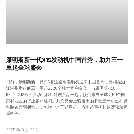
康明斯新一代X15发动机中国首秀，助力三一
重起全球盛会
日前，
康明斯
新一代X15非道路用
发动机
迎来中国首秀，亮相在浙
江湖州举行的
三一
重起2025全球大客户峰会，与康明斯F3.8、
B6.7、X12欧五发动机和后处理产品一起，接受来自全球近50个国
家和地区的行业客户检阅。此次盛会重磅推出的多款三一起重机设
备装备康明斯动力，包括全地面起重机、汽车起重机和越野
轮胎
起
重机等。