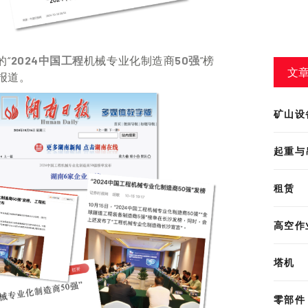
的“
2024
中国
工程
机械专业化制造商
50强
”
榜
文
报道
。
矿山设
起重与
租赁
高空作
塔机
零部件