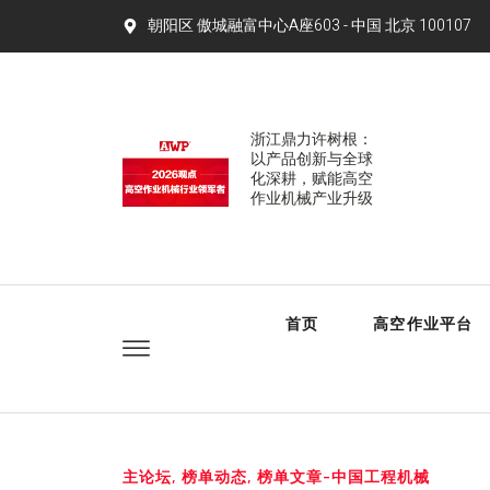
朝阳区 傲城融富中心A座603 - 中国 北京 100107​
浙江鼎力许树根：
以产品创新与全球
化深耕，赋能高空
作业机械产业升级
首页
高空作业平台
主论坛
,
榜单动态
,
榜单文章-中国工程机械