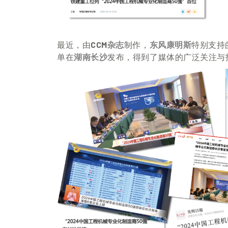
最近，由
CCM
杂志
制作，
东风康明斯
特别支持
单在
湖南
长沙
发布，
得到了媒体的广泛关注与