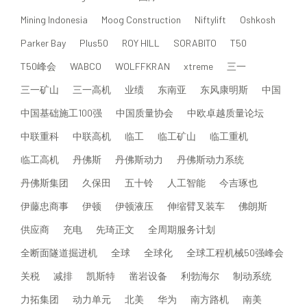
Mining Indonesia
Moog Construction
Niftylift
Oshkosh
Parker Bay
Plus50
ROY HILL
SORABITO
T50
T50峰会
WABCO
WOLFFKRAN
xtreme
三一
三一矿山
三一高机
业绩
东南亚
东风康明斯
中国
中国基础施工100强
中国质量协会
中欧卓越质量论坛
中联重科
中联高机
临工
临工矿山
临工重机
临工高机
丹佛斯
丹佛斯动力
丹佛斯动力系统
丹佛斯集团
久保田
五十铃
人工智能
今吉琢也
伊藤忠商事
伊顿
伊顿液压
伸缩臂叉装车
佛朗斯
供应商
充电
先琦正文
全周期服务计划
全断面隧道掘进机
全球
全球化
全球工程机械50强峰会
关税
减排
凯斯特
凿岩设备
利勃海尔
制动系统
力拓集团
动力单元
北美
华为
南方路机
南美