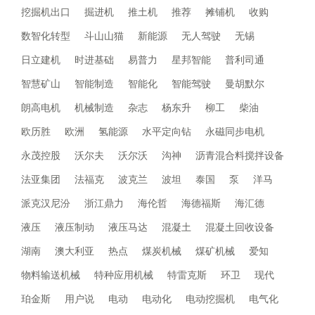
挖掘机出口
掘进机
推土机
推荐
摊铺机
收购
数智化转型
斗山山猫
新能源
无人驾驶
无锡
日立建机
时进基础
易普力
星邦智能
普利司通
智慧矿山
智能制造
智能化
智能驾驶
曼胡默尔
朗高电机
机械制造
杂志
杨东升
柳工
柴油
欧历胜
欧洲
氢能源
水平定向钻
永磁同步电机
永茂控股
沃尔夫
沃尔沃
沟神
沥青混合料搅拌设备
法亚集团
法福克
波克兰
波坦
泰国
泵
洋马
派克汉尼汾
浙江鼎力
海伦哲
海德福斯
海汇德
液压
液压制动
液压马达
混凝土
混凝土回收设备
湖南
澳大利亚
热点
煤炭机械
煤矿机械
爱知
物料输送机械
特种应用机械
特雷克斯
环卫
现代
珀金斯
用户说
电动
电动化
电动挖掘机
电气化