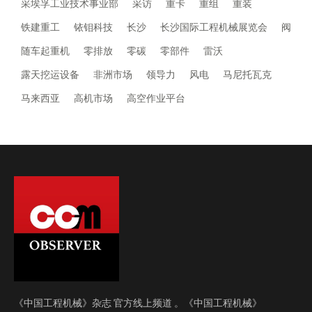
采埃孚工业技术事业部
采访
重卡
重组
重装
铁建重工
铱钼科技
长沙
长沙国际工程机械展览会
阀
随车起重机
零排放
零碳
零部件
雷沃
露天挖运设备
非洲市场
领导力
风电
马尼托瓦克
马来西亚
高机市场
高空作业平台
《中国工程机械》杂志 官方线上频道 。《中国工程机械》