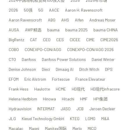
2024中国塔机租赁商100强大会
2025
2025年市场
2026
50强
5G
AACE
Aaron H. Ravenscroft
Aaron Ravenscroft
ABG
AHS
Alfen
Andreas Moser
AUSA
AWP精选
bauma
bauma 2025
bauma CHINA
BigRentz
CAT
CEO
CES
CICEE
CIME
CIME2026
COBO
CONEXPO-CON/AGG
CONEXPO-CON/AGG 2026
CTO
Danfoss
Danfoss Power Solutions
Daniel Winter
Denise Johnson
Dieci
Dimaag AI
Ditch Witch
DPS
EFQM
Eric Alstrom
Fortescue
France Elevateur
Frank Hess
Haulotte
HCME
HD现代
HD现代Infracore
Helena Hedblom
Hinowa
Hitachi
HMF
HPI集团
Hydrauvision
INTERMAT
JASO
JCB
Jeroen Decleer
JLG
Kiesel Technology GmbH
KTEG
LGMG
M&A
Macalac
Magni
Manitex国际
Merlo
MICO