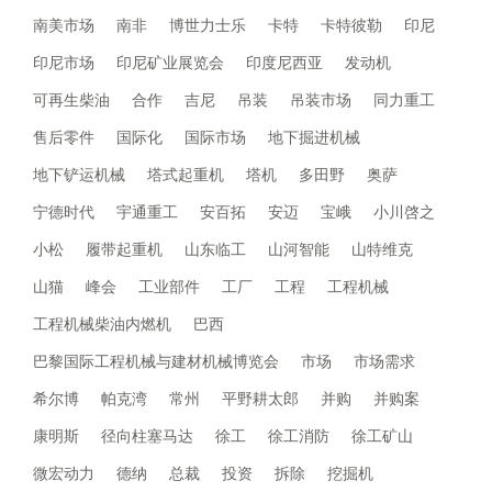
南美市场
南非
博世力士乐
卡特
卡特彼勒
印尼
印尼市场
印尼矿业展览会
印度尼西亚
发动机
可再生柴油
合作
吉尼
吊装
吊装市场
同力重工
售后零件
国际化
国际市场
地下掘进机械
地下铲运机械
塔式起重机
塔机
多田野
奥萨
宁德时代
宇通重工
安百拓
安迈
宝峨
小川啓之
小松
履带起重机
山东临工
山河智能
山特维克
山猫
峰会
工业部件
工厂
工程
工程机械
工程机械柴油内燃机
巴西
巴黎国际工程机械与建材机械博览会
市场
市场需求
希尔博
帕克湾
常州
平野耕太郎
并购
并购案
康明斯
径向柱塞马达
徐工
徐工消防
徐工矿山
微宏动力
德纳
总裁
投资
拆除
挖掘机