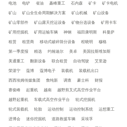
电池
电铲
省油
矗峰重工
石内森
矿卡
矿卡电机
矿山
矿山全生命周期解决方案
矿山机械
矿山设备
矿山零部件
矿山露天挖运设备
矿物分选设备
矿用卡车
矿用挖掘机
矿用运输车辆
神钢
福田康明斯
科曼萨
租赁
租赁商
移动式破碎筛分设备
程晓明
穆格
第一季度报
精选
约翰迪尔
美卓
美国拉斯维加斯
美通重工
翻新设备
联合租赁
自动驾驶
艾里逊
荣湛宁
蔻博
蔻博电子
装载机
装载机出口
西西埃姆传媒集团
詹纯新
调查
豪士科
财报
赛俊峰
起重机
越南
越野剪叉式高空作业平台
越野起重机
车载式高空作业平台
轮式挖掘机
轮式装载机
轮胎
运动控制
运动控制系统
运想重工
进博会
迷你挖掘机
道路救援车辆
采埃孚