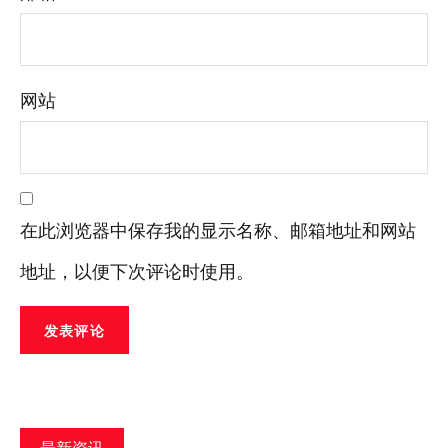
网站
在此浏览器中保存我的显示名称、邮箱地址和网站
地址，以便下次评论时使用。