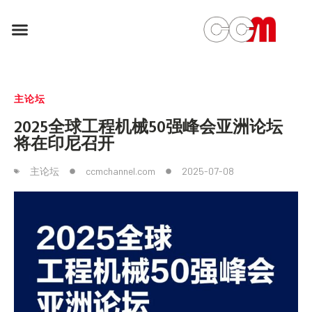
主论坛
2025全球工程机械50强峰会亚洲论坛
将在印尼召开
主论坛
ccmchannel.com
2025-07-08