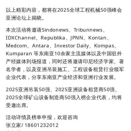
以上精彩内容，都将在
2025
全球工程机械
50
强峰会
亚洲论坛上揭晓。
本次活动将邀请
Sindonews
、
Tribunnews
、
IDXChannel
、
Republika
、
JPNN
、
Kontan
、
Medcom
、
Antara
、
Investor Daily
、
Kompas
、
Kumparan
等东南亚
10
余家主流媒体以及中国驻外
产经媒体到场报道，同时还将邀请印尼经济学家、著
名学者，以及亚洲吊装施工、工程设备租赁行业领军
企业代表，分享东南亚产业经济和亚洲行业发展。
2025亚洲吊装
50
强、2025亚洲设备租赁商
50
强、
2025全球矿山设备制造商
50
强入榜企业代表，均将
受邀出席。
活动详情及榜单申报，欢迎咨询
张立家
/ 18601232012