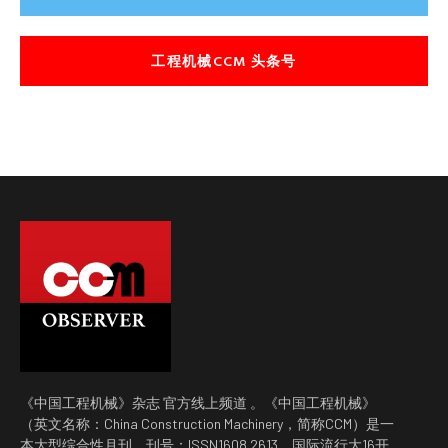
工程机械CCM 头条号
《中国工程机械》杂志 官方线上频道 。《中国工程机械》
（英文名称：China Construction Machinery，简称CCM）是一
本大型综合性月刊，刊号：ISSN1608 2613。国际流行大16开