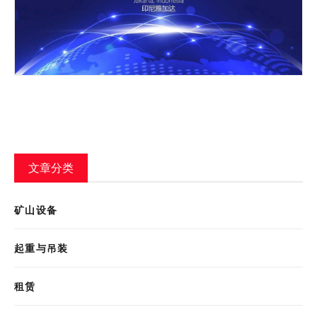
文章分类
矿山设备
起重与吊装
租赁