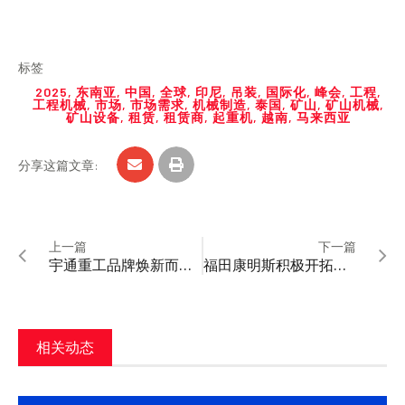
标签
2025
,
东南亚
,
中国
,
全球
,
印尼
,
吊装
,
国际化
,
峰会
,
工程
,
工程机械
,
市场
,
市场需求
,
机械制造
,
泰国
,
矿山
,
矿山机械
,
矿山设备
,
租赁
,
租赁商
,
起重机
,
越南
,
马来西亚
分享这篇文章:
上一篇
下一篇
宇通重工品牌焕新而来，新能源设备全新发布，定义“智慧作业”!
福田康明斯积极开拓工程机械动力市场，F系列第三代新品发布
相关动态