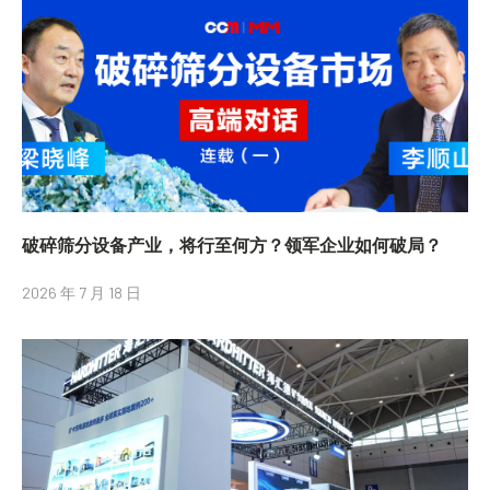
破碎筛分设备产业，将行至何方？领军企业如何破局？
2026 年 7 月 18 日