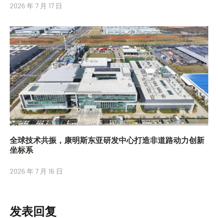
2026 年 7 月 17 日
全球技术共振，康明斯东亚研发中心打造非道路动力创新
坐标系
2026 年 7 月 16 日
发表回复