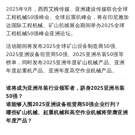
2025
年
9
月，西西艾姆传媒、亚洲建设传媒联合全球
工程机械
50
强
峰会
、全球
起重机
峰会，将在印尼雅加
达国际工程机械、
矿山机械
展会期间举办
2025
全球
工程机械
50
强峰会亚洲论坛。
活动期间将发布
2025
全球
矿山设备
制造商
50
强、
2025
亚洲设备
租赁商
50
强、
2025
亚洲吊装
50
强等
榜单，同时发布
2025
亚洲年度矿山机械产品、亚洲
年度起重机产品、亚洲年度高空作业机械产品。
谁将成为亚洲吊装行业领军者，跻身
2025
亚洲吊装
50
强？
谁能够入围
2025
亚洲设备租赁商
50
强企业行列？
哪些矿山机械、起重机械和高空作业机械将荣膺亚洲
年度产品？