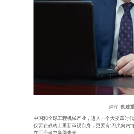
赵晖
铁建
中国
和
全球
工程
机械产业，进入一个大变革时代
仅要在战略上重新审视自身，更要有“刀尖向内
在巨变当中赢得未来。