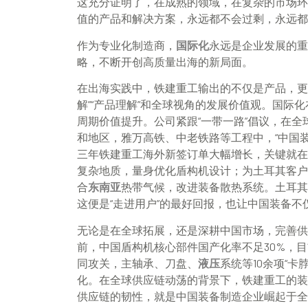
这充分证明了，在成熟的领域，在复杂的市场环
值的产品和解决方案，永远都不会过剩，永远都
作为专业化制造商，
国际化
永远是企业发展的重
略，不断开创高质量出海的新局面。
在出海实践中，铁建重工输出的不仅是产品，更
解”“产品理解”和全球视角的发展价值观。国际
周期价值提升。公司紧跟“一带一路”倡议，在全
和地区，雅万高铁、中老铁路等工程中，“中国装备”
三年铁建重工海外新签订单大幅增长，关键就在
复杂地质，量身优化盾构机设计；为土耳其客户
合
东南亚
热带气候，改进装备散热系统。土耳其
这便是“走进用户”的最好回报，也让中国装备不仅“
无论是在全球拓展，还是深耕中国市场，完善供
前，中国盾构机核心部件国产化率不足30%，
同攻关，主轴承、刀盘、
液压
系统等10余项“
化。在全球供应链动荡的背景下，铁建重工的装
供应链的韧性，就是中国装备制造企业崛起于全