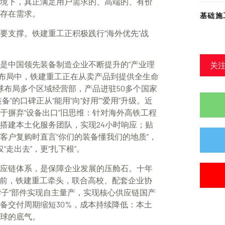
境下，真正满足用户需求的、高端的、有价
存在需求。
基础施
要支撑。铁建重工正积极践行“海外优先”战
关
是中国领先装备制造企业不断提升的“产业理
化布局中，铁建重工正在从卖产品到提供全生命
球布局多个区域经营部，产品进驻50多个国家
的口碑正从“能用”向“好用”“爱用”升级。近
于摒弃“设备出口”旧思维：针对海外高铁工程
搭建本土化服务团队，实现24小时响应；贴
客户复购时直言“你们的装备懂我们的地质”，
走出去”，更“扎下根”。
应链体系，是保障企业发展的压舱石。十年
目前，铁建重工牵头，联合高校、配套企业协
卡脖子”部件实现自主量产，实现核心供应链国产
备交付周期缩短30%，成本持续降低：本土
球的底气。