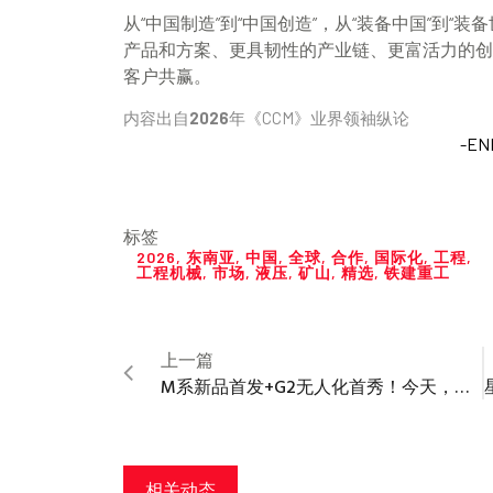
从“中国制造”到“中国创造”，从“装备中国”到“
产品和方案、更具韧性的产业链、更富活力的创
客户共赢。
内容出自
2026
年《CCM》业界领袖纵论
-EN
标签
2026
,
东南亚
,
中国
,
全球
,
合作
,
国际化
,
工程
,
工程机械
,
市场
,
液压
,
矿山
,
精选
,
铁建重工
上一篇
M系新品首发+G2无人化首秀！今天，徐工起重惊艳全球客商
相关动态