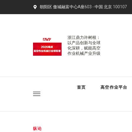
朝阳区 傲城融富中心A座603 - 中国 北京 100107​
浙江鼎力许树根：
以产品创新与全球
化深耕，赋能高空
作业机械产业升级
首页
高空作业平台
纵论