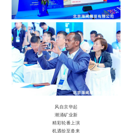
风自京华起
潮涌矿业新
精彩轮番上演
机遇纷至沓来