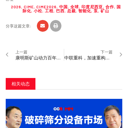
2026
,
CIME
,
CIME2026
,
中国
,
全球
,
印度尼西亚
,
合作
,
国
际化
,
小松
,
工程
,
巴西
,
总裁
,
智能化
,
泵
,
矿山
分享这篇文章:
上一篇
下一篇
康明斯矿山动力百年新里程碑，QSK60大马力发动机实现中国本地化制造
中联重科，加速重构全球新能源矿山设备格局
相关动态