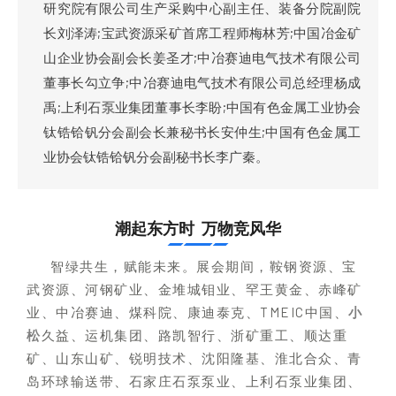
研究院有限公司生产采购中心副主任、装备分院副院
长刘泽涛;宝武资源采矿首席工程师梅林芳;中国冶金矿
山企业协会副会长姜圣才;中冶赛迪电气技术有限公司
董事长勾立争;中冶赛迪电气技术有限公司总经理杨成
禹;上利石
泵
业集团董事长李盼;中国有色金属工业协会
钛锆铪钒分会副会长兼秘书长安仲生;中国有色金属工
业协会钛锆铪钒分会副秘书长李广秦。
潮起东方时 万物竞风华
智绿共生，赋能未来。展会期间，鞍钢资源、宝
武资源、河钢矿业、金堆城钼业、罕王黄金、赤峰矿
业、中冶赛迪、煤科院、康迪泰克、TMEIC中国、
小
松
久益、运机集团、路凯智行、浙矿重工、顺达重
矿、山东山矿、锐明技术、沈阳隆基、淮北合众、青
岛环球输送带、石家庄石泵泵业、上利石泵业集团、