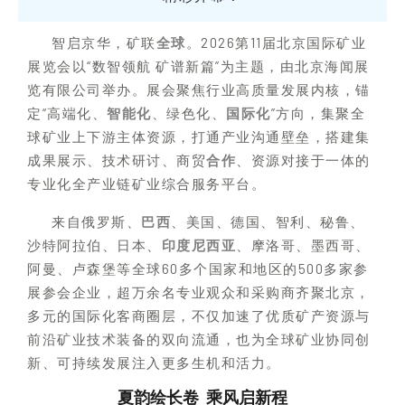
智启京华，矿联
全球
。2026第11届北京国际矿业
展览会以“数智领航 矿谱新篇”为主题，由北京海闻展
览有限公司举办。展会聚焦行业高质量发展内核，锚
定“高端化、
智能化
、绿色化、
国际化
”方向，集聚全
球矿业上下游主体资源，打通产业沟通壁垒，搭建集
成果展示、技术研讨、商贸
合作
、资源对接于一体的
专业化全产业链矿业综合服务平台。
来自俄罗斯、
巴西
、美国、德国、智利、秘鲁、
沙特阿拉伯、日本、
印度尼西亚
、摩洛哥、墨西哥、
阿曼、卢森堡等全球60多个国家和地区的500多家参
展参会企业，超万余名专业观众和采购商齐聚北京，
多元的国际化客商圈层，不仅加速了优质矿产资源与
前沿矿业技术装备的双向流通，也为全球矿业协同创
新、可持续发展注入更多生机和活力。
夏韵绘长卷 乘风启新程