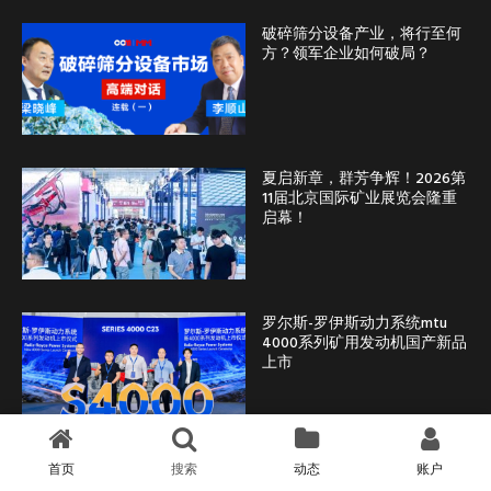
破碎筛分设备产业，将行至何
方？领军企业如何破局？
夏启新章，群芳争辉！2026第
11届北京国际矿业展览会隆重
启幕！
罗尔斯-罗伊斯动力系统mtu
4000系列矿用发动机国产新品
上市
首页
搜索
动态
账户
文章分类