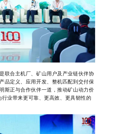
是联合主机厂、矿山用户及产业链伙伴协
产品定义、应用开发、整机匹配到交付保
明斯正与合作伙伴一道，推动矿山动力价
，为行业带来更可靠、更高效、更具韧性的