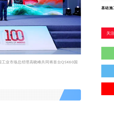
基础施
关
国工业市场总经理高晓峰共同将首台
QSK60
国