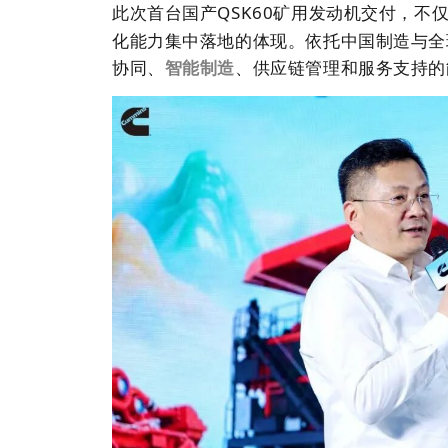
此次首台国产
QSK60
矿用发动机交付，不
化能力集中落地的体现。依托中国制造与全
协同、
智能制造
、供应链管理和服务支持的