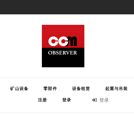
矿山设备
零部件
设备租赁
起重与吊装
注册
登录
登录