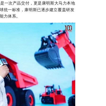
仅是一次产品交付，更是康明斯大马力本地
球统一标准，康明斯已逐步建立覆盖研发
能力体系。