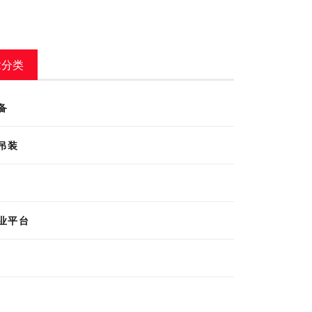
章分类
备
吊装
业平台