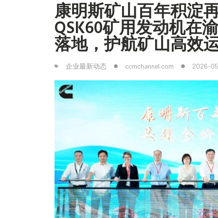
康明斯矿山百年积淀
QSK60矿用发动机
落地，护航矿山高效
企业最新动态
ccmchannel.com
2026-05