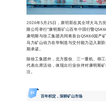
2026
年
5
月
25
日，
康明斯
在其
全球
大马力
限公司举行“康明斯
矿山
百年
中国
行暨
QSK6
康明斯与
徐工
集团共同将首台
QSK60
国产
马力矿山动力在华制造与交付能力迈入新阶
期承诺。
除徐工集团外，北方股份、
三一
重机、
柳工
代表出席活动，体现出行业伙伴对康明斯矿
注。
0
1
百年积淀，深耕矿山市场