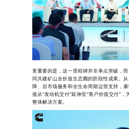
更重要的是，这一里程碑并非单点突破，而
同共建矿山全价值生态圈的阶段性成果。从
障、后市场服务和全生命周期运营支持，康
值从
“发动机交付”延伸至“客户价值交付”
整体解决方案。