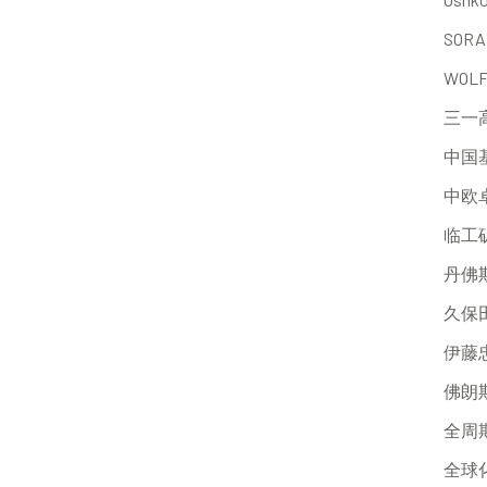
SORA
WOL
三一
中国
中欧
临工
丹佛
久保
伊藤
佛朗
全周
全球