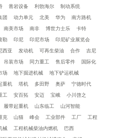
特
凿岩设备
利勃海尔
制动系统
集团
动力单元
北美
华为
南方路机
南美市场
南非
博世力士乐
卡特
彼勒
印尼
印尼市场
印尼矿业展览会
尼西亚
发动机
可再生柴油
合作
吉尼
吊装市场
同力重工
售后零件
国际化
市场
地下掘进机械
地下铲运机械
起重机
塔机
多田野
奥萨
宁德时代
重工
安百拓
安迈
宝峨
小川啓之
履带起重机
山东临工
山河智能
维克
山猫
峰会
工业部件
工厂
工程
机械
工程机械柴油内燃机
巴西