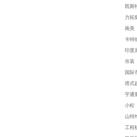
凯斯
力拓
南美
卡特
印度
吊装
国际
塔式
宇通
小松
山特
工程