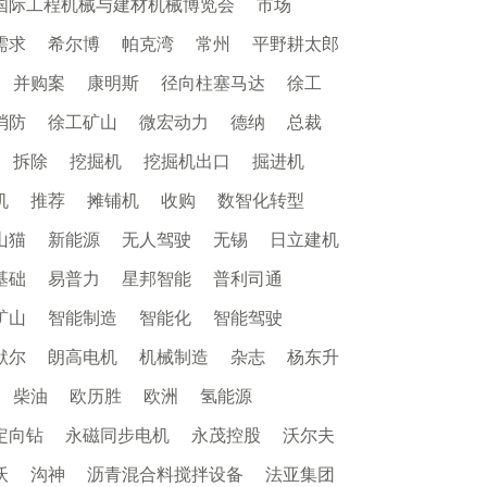
国际工程机械与建材机械博览会
市场
需求
希尔博
帕克湾
常州
平野耕太郎
并购案
康明斯
径向柱塞马达
徐工
消防
徐工矿山
微宏动力
德纳
总裁
拆除
挖掘机
挖掘机出口
掘进机
机
推荐
摊铺机
收购
数智化转型
山猫
新能源
无人驾驶
无锡
日立建机
基础
易普力
星邦智能
普利司通
矿山
智能制造
智能化
智能驾驶
默尔
朗高电机
机械制造
杂志
杨东升
柴油
欧历胜
欧洲
氢能源
定向钻
永磁同步电机
永茂控股
沃尔夫
沃
沟神
沥青混合料搅拌设备
法亚集团