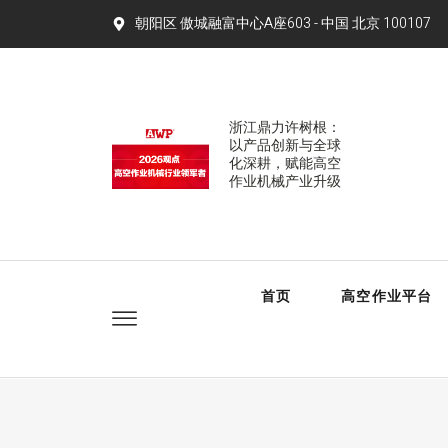
朝阳区 傲城融富中心A座603 - 中国 北京 100107​
浙江鼎力许树根：
以产品创新与全球
化深耕，赋能高空
作业机械产业升级
首页
高空作业平台