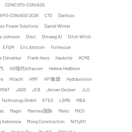
CONEXPO-CON/AGG
XPO-CON/AGG 2026
CTO
Danfoss
ss Power Solutions
Daniel Winter
e Johnson
Dieci
Dimaag AI
Ditch Witch
EFQM
Eric Alstrom
Fortescue
e Elevateur
Frank Hess
Haulotte
HCME
代
HD现代Infracore
Helena Hedblom
wa
Hitachi
HMF
HPI集团
Hydrauvision
RMAT
JASO
JCB
Jeroen Decleer
JLG
l Technology GmbH
KTEG
LGMG
M&A
ac
Magni
Manitex国际
Merlo
MICO
g Indonesia
Moog Construction
Niftylift
osh
Parker Bay
Plus50
ROY HILL