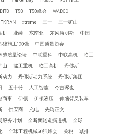
BITO
T50
T50峰会
WABCO
FFKRAN
xtreme
三一
三一矿山
高机
业绩
东南亚
东风康明斯
中国
基础施工100强
中国质量协会
卓越质量论坛
中联重科
中联高机
临工
矿山
临工重机
临工高机
丹佛斯
斯动力
丹佛斯动力系统
丹佛斯集团
田
五十铃
人工智能
今吉琢也
忠商事
伊顿
伊顿液压
伸缩臂叉装车
斯
供应商
充电
先琦正文
期服务计划
全断面隧道掘进机
全球
化
全球工程机械50强峰会
关税
减排