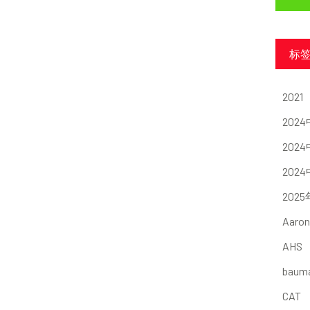
标
2021
202
202
202
202
Aaron
AHS
baum
CAT