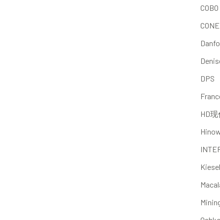
COBO
CONE
Danfo
Denis
DPS
Franc
HD现
Hino
INTE
Kiese
Macal
Minin
Oshk