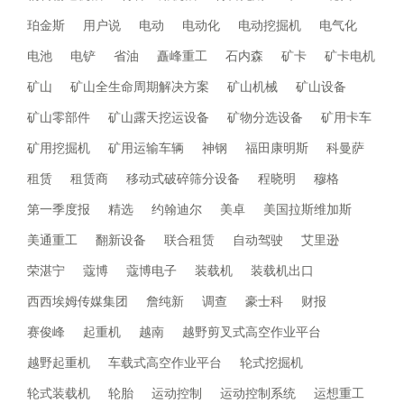
珀金斯
用户说
电动
电动化
电动挖掘机
电气化
电池
电铲
省油
矗峰重工
石内森
矿卡
矿卡电机
矿山
矿山全生命周期解决方案
矿山机械
矿山设备
矿山零部件
矿山露天挖运设备
矿物分选设备
矿用卡车
矿用挖掘机
矿用运输车辆
神钢
福田康明斯
科曼萨
租赁
租赁商
移动式破碎筛分设备
程晓明
穆格
第一季度报
精选
约翰迪尔
美卓
美国拉斯维加斯
美通重工
翻新设备
联合租赁
自动驾驶
艾里逊
荣湛宁
蔻博
蔻博电子
装载机
装载机出口
西西埃姆传媒集团
詹纯新
调查
豪士科
财报
赛俊峰
起重机
越南
越野剪叉式高空作业平台
越野起重机
车载式高空作业平台
轮式挖掘机
轮式装载机
轮胎
运动控制
运动控制系统
运想重工