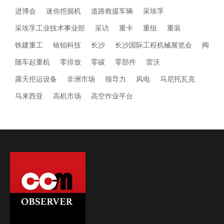
进博会
迷你挖掘机
道路救援车辆
采埃孚
采埃孚工业技术事业部
采访
重卡
重组
重装
铁建重工
铱钼科技
长沙
长沙国际工程机械展览会
阀
随车起重机
零排放
零碳
零部件
雷沃
露天挖运设备
非洲市场
领导力
风电
马尼托瓦克
马来西亚
高机市场
高空作业平台