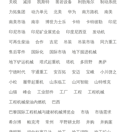
关税
减排
凯斯特
凿岩设备
利勃海尔
制动系统
力拓集团
动力单元
北美
华为
南方路机
南美
南美市场
南非
博世力士乐
卡特
卡特彼勒
印尼
印尼市场
印尼矿业展览会
印度尼西亚
发动机
可再生柴油
合作
吉尼
吊装
吊装市场
同力重工
售后零件
国际化
国际市场
地下掘进机械
地下铲运机械
塔式起重机
塔机
多田野
奥萨
宁德时代
宇通重工
安百拓
安迈
宝峨
小川啓之
小松
履带起重机
山东临工
山河智能
山特维克
山猫
峰会
工业部件
工厂
工程
工程机械
工程机械柴油内燃机
巴西
巴黎国际工程机械与建材机械博览会
市场
市场需求
希尔博
帕克湾
常州
平野耕太郎
并购
并购案
康明斯
径向柱塞马达
徐工
徐工消防
徐工矿山