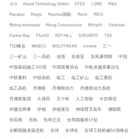
JLG
Kiesel Technology GmbH
KTEG
LGMG
M&A
Macalac
Magni
Manitex国际
Merlo
MICO
Mining Indonesia
Moog Construction
Niftylift
Oshkosh
Parker Bay
Plus50
ROY HILL
SORABITO
T50
T50峰会
WABCO
WOLFFKRAN
xtreme
三一
三一矿山
三一高机
业绩
东南亚
东风康明斯
中国
中国基础施工100强
中国质量协会
中欧卓越质量论坛
中联重科
中联高机
临工
临工矿山
临工重机
临工高机
丹佛斯
丹佛斯动力
丹佛斯动力系统
丹佛斯集团
久保田
五十铃
人工智能
今吉琢也
伊藤忠商事
伊顿
伊顿液压
伸缩臂叉装车
佛朗斯
供应商
充电
先琦正文
全周期服务计划
全断面隧道掘进机
全球
全球化
全球工程机械50强峰会