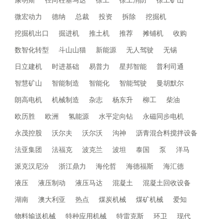
微宏动力
德纳
总裁
投资
拆除
挖掘机
挖掘机出口
掘进机
推土机
推荐
摊铺机
收购
数智化转型
斗山山猫
新能源
无人驾驶
无锡
日立建机
时进基础
易普力
星邦智能
普利司通
智慧矿山
智能制造
智能化
智能驾驶
曼胡默尔
朗高电机
机械制造
杂志
杨东升
柳工
柴油
欧历胜
欧洲
氢能源
水平定向钻
永磁同步电机
永茂控股
沃尔夫
沃尔沃
沟神
沥青混合料搅拌设备
法亚集团
法福克
波克兰
波坦
泰国
泵
洋马
派克汉尼汾
浙江鼎力
海伦哲
海德福斯
海汇德
液压
液压制动
液压马达
混凝土
混凝土回收设备
湖南
澳大利亚
热点
煤炭机械
煤矿机械
爱知
物料输送机械
特种应用机械
特雷克斯
环卫
现代