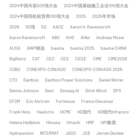
2024中国吊装500强大会
2024中国基础施工企业100强大会
2024中国塔机租赁商100强大会
2025
2025年市场
2026
50强
5G
AACE
Aaron H. Ravenscroft
Aaron Ravenscroft
ABG
AHS
Alfen
Andreas Moser
AUSA
AWP精选
bauma
bauma 2025
bauma CHINA
BigRentz
CAT
CEO
CES
CICEE
CIME
CIME2026
COBO
CONEXPO-CON/AGG
CONEXPO-CON/AGG 2026
CTO
Danfoss
Danfoss Power Solutions
Daniel Winter
Denise Johnson
Dieci
Dimaag AI
Ditch Witch
DPS
EFQM
Eric Alstrom
Fortescue
France Elevateur
Frank Hess
Haulotte
HCME
HD现代
HD现代Infracore
Helena Hedblom
Hinowa
Hitachi
HMF
HPI集团
Hydrauvision
INTERMAT
JASO
JCB
Jeroen Decleer