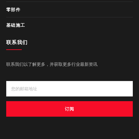
零部件
基础施工
联系我们
联系我们以了解更多，并获取更多行业最新资讯
订阅