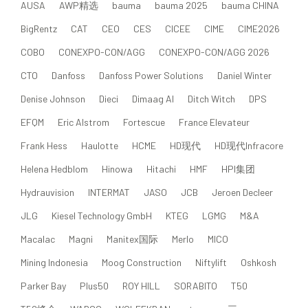
AUSA
AWP精选
bauma
bauma 2025
bauma CHINA
BigRentz
CAT
CEO
CES
CICEE
CIME
CIME2026
COBO
CONEXPO-CON/AGG
CONEXPO-CON/AGG 2026
CTO
Danfoss
Danfoss Power Solutions
Daniel Winter
Denise Johnson
Dieci
Dimaag AI
Ditch Witch
DPS
EFQM
Eric Alstrom
Fortescue
France Elevateur
Frank Hess
Haulotte
HCME
HD现代
HD现代Infracore
Helena Hedblom
Hinowa
Hitachi
HMF
HPI集团
Hydrauvision
INTERMAT
JASO
JCB
Jeroen Decleer
JLG
Kiesel Technology GmbH
KTEG
LGMG
M&A
Macalac
Magni
Manitex国际
Merlo
MICO
Mining Indonesia
Moog Construction
Niftylift
Oshkosh
Parker Bay
Plus50
ROY HILL
SORABITO
T50