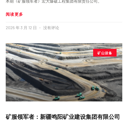
本期《矿服领军者》宏大爆破工程集团有限责任公司。
阅读更多
2026 年 3 月 12 日
没有评论
矿山设备
矿服领军者：新疆鸣阳矿业建设集团有限公司