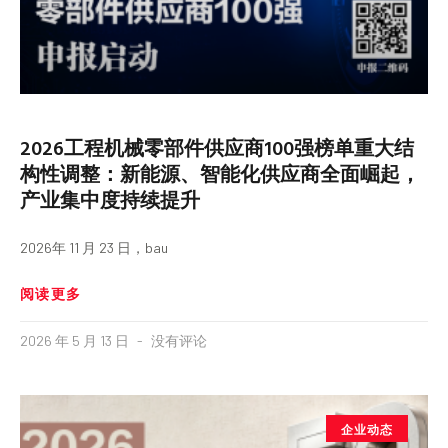
2026工程机械零部件供应商100强榜单重大结
构性调整：新能源、智能化供应商全面崛起，
产业集中度持续提升
2026年 11 月 23 日，bau
阅读更多
2026 年 5 月 13 日
没有评论
企业动态