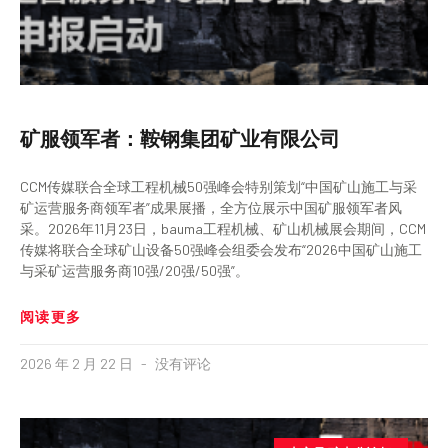
矿服领军者：鞍钢集团矿业有限公司
CCM传媒联合全球工程机械50强峰会特别策划“中国矿山施工与采
矿运营服务商领军者”成果展播，全方位展示中国矿服领军者风
采。2026年11月23日，bauma工程机械、矿山机械展会期间，CCM
传媒将联合全球矿山设备50强峰会组委会发布“2026中国矿山施工
与采矿运营服务商10强/20强/50强”。
阅读更多
2026 年 2 月 22 日
没有评论