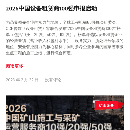
2026中国设备租赁商100强申报启动
为凸显领先企业的实力与地位，全球工程机械50强峰会组委会、
CCM传媒《设备租赁》将联合发布“2026中国设备租赁商100强”榜
单（包括10强、20强、50强、100强）。榜单评选以设备租赁企业
的经营业绩（营业收入和盈利水平）、设备实力、所处细分领域的
地位、安全管控能力为核心指标，同时参考企业参与的国家省市级
重点工程的施工业绩，进行综合评定。
阅读更多
2026 年 2 月 22 日
没有评论
矿山设备