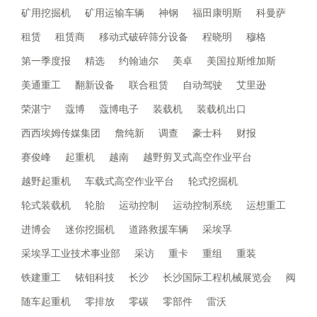
矿用挖掘机
矿用运输车辆
神钢
福田康明斯
科曼萨
租赁
租赁商
移动式破碎筛分设备
程晓明
穆格
第一季度报
精选
约翰迪尔
美卓
美国拉斯维加斯
美通重工
翻新设备
联合租赁
自动驾驶
艾里逊
荣湛宁
蔻博
蔻博电子
装载机
装载机出口
西西埃姆传媒集团
詹纯新
调查
豪士科
财报
赛俊峰
起重机
越南
越野剪叉式高空作业平台
越野起重机
车载式高空作业平台
轮式挖掘机
轮式装载机
轮胎
运动控制
运动控制系统
运想重工
进博会
迷你挖掘机
道路救援车辆
采埃孚
采埃孚工业技术事业部
采访
重卡
重组
重装
铁建重工
铱钼科技
长沙
长沙国际工程机械展览会
阀
随车起重机
零排放
零碳
零部件
雷沃