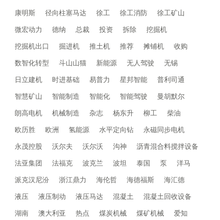
康明斯
径向柱塞马达
徐工
徐工消防
徐工矿山
微宏动力
德纳
总裁
投资
拆除
挖掘机
挖掘机出口
掘进机
推土机
推荐
摊铺机
收购
数智化转型
斗山山猫
新能源
无人驾驶
无锡
日立建机
时进基础
易普力
星邦智能
普利司通
智慧矿山
智能制造
智能化
智能驾驶
曼胡默尔
朗高电机
机械制造
杂志
杨东升
柳工
柴油
欧历胜
欧洲
氢能源
水平定向钻
永磁同步电机
永茂控股
沃尔夫
沃尔沃
沟神
沥青混合料搅拌设备
法亚集团
法福克
波克兰
波坦
泰国
泵
洋马
派克汉尼汾
浙江鼎力
海伦哲
海德福斯
海汇德
液压
液压制动
液压马达
混凝土
混凝土回收设备
湖南
澳大利亚
热点
煤炭机械
煤矿机械
爱知