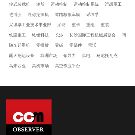
轮式装载机
轮胎
运动控制
运动控制系统
运想重工
进博会
迷你挖掘机
道路救援车辆
采埃孚
采埃孚工业技术事业部
采访
重卡
重组
重装
铁建重工
铱钼科技
长沙
长沙国际工程机械展览会
阀
随车起重机
零排放
零碳
零部件
雷沃
露天挖运设备
非洲市场
领导力
风电
马尼托瓦克
马来西亚
高机市场
高空作业平台