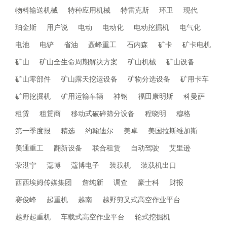
物料输送机械
特种应用机械
特雷克斯
环卫
现代
珀金斯
用户说
电动
电动化
电动挖掘机
电气化
电池
电铲
省油
矗峰重工
石内森
矿卡
矿卡电机
矿山
矿山全生命周期解决方案
矿山机械
矿山设备
矿山零部件
矿山露天挖运设备
矿物分选设备
矿用卡车
矿用挖掘机
矿用运输车辆
神钢
福田康明斯
科曼萨
租赁
租赁商
移动式破碎筛分设备
程晓明
穆格
第一季度报
精选
约翰迪尔
美卓
美国拉斯维加斯
美通重工
翻新设备
联合租赁
自动驾驶
艾里逊
荣湛宁
蔻博
蔻博电子
装载机
装载机出口
西西埃姆传媒集团
詹纯新
调查
豪士科
财报
赛俊峰
起重机
越南
越野剪叉式高空作业平台
越野起重机
车载式高空作业平台
轮式挖掘机