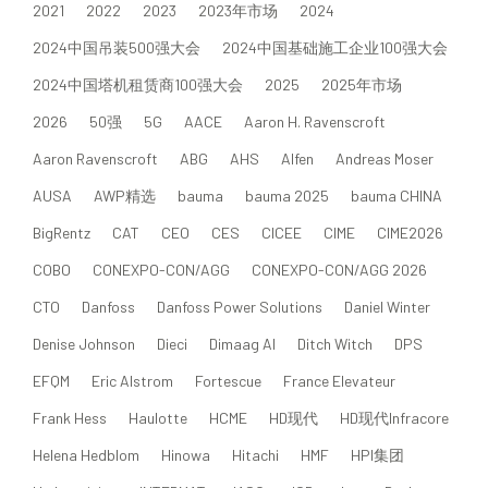
2021
2022
2023
2023年市场
2024
2024中国吊装500强大会
2024中国基础施工企业100强大会
2024中国塔机租赁商100强大会
2025
2025年市场
2026
50强
5G
AACE
Aaron H. Ravenscroft
Aaron Ravenscroft
ABG
AHS
Alfen
Andreas Moser
AUSA
AWP精选
bauma
bauma 2025
bauma CHINA
BigRentz
CAT
CEO
CES
CICEE
CIME
CIME2026
COBO
CONEXPO-CON/AGG
CONEXPO-CON/AGG 2026
CTO
Danfoss
Danfoss Power Solutions
Daniel Winter
Denise Johnson
Dieci
Dimaag AI
Ditch Witch
DPS
EFQM
Eric Alstrom
Fortescue
France Elevateur
Frank Hess
Haulotte
HCME
HD现代
HD现代Infracore
Helena Hedblom
Hinowa
Hitachi
HMF
HPI集团