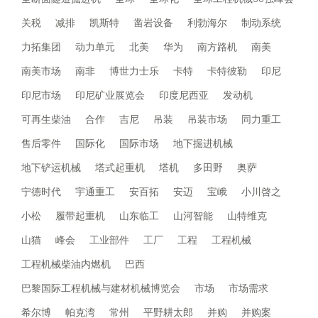
关税
减排
凯斯特
凿岩设备
利勃海尔
制动系统
力拓集团
动力单元
北美
华为
南方路机
南美
南美市场
南非
博世力士乐
卡特
卡特彼勒
印尼
印尼市场
印尼矿业展览会
印度尼西亚
发动机
可再生柴油
合作
吉尼
吊装
吊装市场
同力重工
售后零件
国际化
国际市场
地下掘进机械
地下铲运机械
塔式起重机
塔机
多田野
奥萨
宁德时代
宇通重工
安百拓
安迈
宝峨
小川啓之
小松
履带起重机
山东临工
山河智能
山特维克
山猫
峰会
工业部件
工厂
工程
工程机械
工程机械柴油内燃机
巴西
巴黎国际工程机械与建材机械博览会
市场
市场需求
希尔博
帕克湾
常州
平野耕太郎
并购
并购案