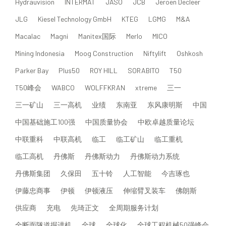
Hydrauvision
INTERMAT
JASO
JCB
Jeroen Decleer
JLG
Kiesel Technology GmbH
KTEG
LGMG
M&A
Macalac
Magni
Manitex国际
Merlo
MICO
Mining Indonesia
Moog Construction
Niftylift
Oshkosh
Parker Bay
Plus50
ROY HILL
SORABITO
T50
T50峰会
WABCO
WOLFFKRAN
xtreme
三一
三一矿山
三一高机
业绩
东南亚
东风康明斯
中国
中国基础施工100强
中国质量协会
中欧卓越质量论坛
中联重科
中联高机
临工
临工矿山
临工重机
临工高机
丹佛斯
丹佛斯动力
丹佛斯动力系统
丹佛斯集团
久保田
五十铃
人工智能
今吉琢也
伊藤忠商事
伊顿
伊顿液压
伸缩臂叉装车
佛朗斯
供应商
充电
先琦正文
全周期服务计划
全断面隧道掘进机
全球
全球化
全球工程机械50强峰会