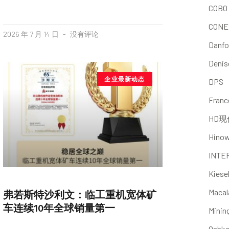
COBO
CONE
2026 年 7 月 14 日
没有评论
Danfo
Denis
企业最新动态
DPS
Franc
HD现
Hino
INTE
Kiese
弗若斯特沙利文：临工重机宽体矿
Macal
车连续10年全球销量第一
Minin
Oshk