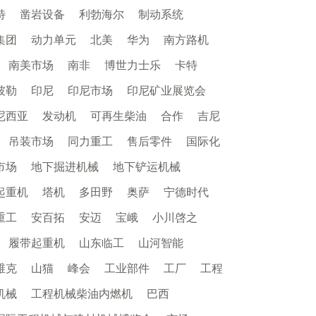
特
凿岩设备
利勃海尔
制动系统
集团
动力单元
北美
华为
南方路机
南美市场
南非
博世力士乐
卡特
彼勒
印尼
印尼市场
印尼矿业展览会
尼西亚
发动机
可再生柴油
合作
吉尼
吊装市场
同力重工
售后零件
国际化
市场
地下掘进机械
地下铲运机械
起重机
塔机
多田野
奥萨
宁德时代
重工
安百拓
安迈
宝峨
小川啓之
履带起重机
山东临工
山河智能
维克
山猫
峰会
工业部件
工厂
工程
机械
工程机械柴油内燃机
巴西