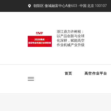
朝阳区 傲城融富中心A座603 - 中国 北京 100107​
浙江鼎力许树根：
以产品创新与全球
化深耕，赋能高空
作业机械产业升级
首页
高空作业平台