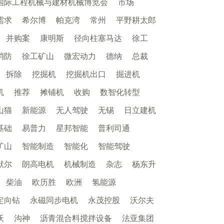
国际工程机械与建材机械博览会
市场
需求
希尔博
帕克湾
常州
平野耕太郎
并购案
康明斯
径向柱塞马达
徐工
消防
徐工矿山
微宏动力
德纳
总裁
拆除
挖掘机
挖掘机出口
掘进机
机
推荐
摊铺机
收购
数智化转型
山猫
新能源
无人驾驶
无锡
日立建机
基础
易普力
星邦智能
普利司通
矿山
智能制造
智能化
智能驾驶
默尔
朗高电机
机械制造
杂志
杨东升
柴油
欧历胜
欧洲
氢能源
定向钻
永磁同步电机
永茂控股
沃尔夫
沃
沟神
沥青混合料搅拌设备
法亚集团