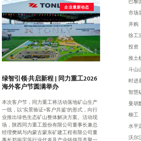
巴黎
企业最新动态
市场
并购
徐工
投资
推土
斗山
绿智引领·共启新程 | 同力重工2026
时进
海外客户节圆满举办
智慧
本次客户节，同力重工将活动落地矿山生产
曼胡
一线，以“实景验证+客户共鉴”的形式，向行
柳工
业推出绿色生态矿山整体解决方案。活动现
场，陕西同力重工股份有限公司董事长兼总
水平
经理樊斌与内蒙古蒙东矿建工程有限公司董
沃尔
事长郑振宇等行业代表及产业链领导齐聚一