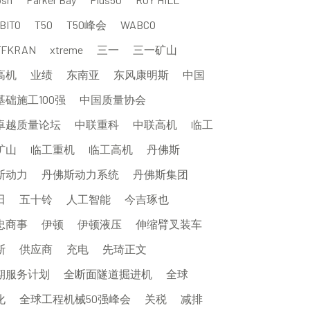
BITO
T50
T50峰会
WABCO
FFKRAN
xtreme
三一
三一矿山
高机
业绩
东南亚
东风康明斯
中国
基础施工100强
中国质量协会
卓越质量论坛
中联重科
中联高机
临工
矿山
临工重机
临工高机
丹佛斯
斯动力
丹佛斯动力系统
丹佛斯集团
田
五十铃
人工智能
今吉琢也
忠商事
伊顿
伊顿液压
伸缩臂叉装车
斯
供应商
充电
先琦正文
期服务计划
全断面隧道掘进机
全球
化
全球工程机械50强峰会
关税
减排