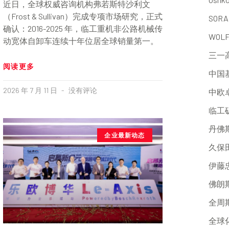
近日，全球权威咨询机构弗若斯特沙利文
（Frost & Sullivan）完成专项市场研究，正式
SORA
确认：2016-2025 年，临工重机非公路机械传
WOL
动宽体自卸车连续十年位居全球销量第一。
三一
阅读更多
中国
2026 年 7 月 11 日
没有评论
中欧
临工
丹佛
企业最新动态
久保
伊藤
佛朗
全周
全球