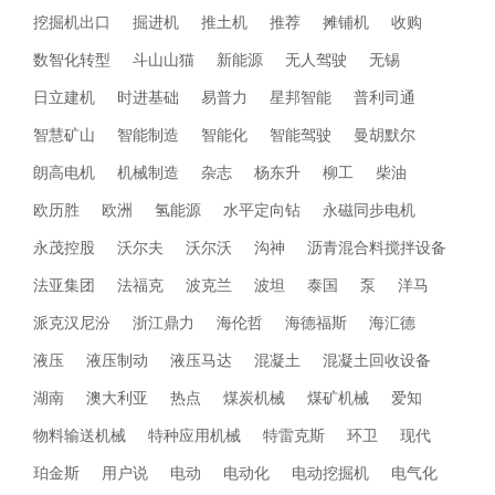
挖掘机出口
掘进机
推土机
推荐
摊铺机
收购
数智化转型
斗山山猫
新能源
无人驾驶
无锡
日立建机
时进基础
易普力
星邦智能
普利司通
智慧矿山
智能制造
智能化
智能驾驶
曼胡默尔
朗高电机
机械制造
杂志
杨东升
柳工
柴油
欧历胜
欧洲
氢能源
水平定向钻
永磁同步电机
永茂控股
沃尔夫
沃尔沃
沟神
沥青混合料搅拌设备
法亚集团
法福克
波克兰
波坦
泰国
泵
洋马
派克汉尼汾
浙江鼎力
海伦哲
海德福斯
海汇德
液压
液压制动
液压马达
混凝土
混凝土回收设备
湖南
澳大利亚
热点
煤炭机械
煤矿机械
爱知
物料输送机械
特种应用机械
特雷克斯
环卫
现代
珀金斯
用户说
电动
电动化
电动挖掘机
电气化