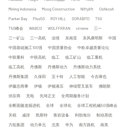
Mining Indonesia
Moog Construction
Niftylift
Oshkosh
Parker Bay
Plus50
ROY HILL
SORABITO
T50
T50峰会
WABCO
WOLFFKRAN
xtreme
三一
三一矿山
三一高机
业绩
东南亚
东风康明斯
中国
中国基础施工100强
中国质量协会
中欧卓越质量论坛
中联重科
中联高机
临工
临工矿山
临工重机
临工高机
丹佛斯
丹佛斯动力
丹佛斯动力系统
丹佛斯集团
久保田
五十铃
人工智能
今吉琢也
伊藤忠商事
伊顿
伊顿液压
伸缩臂叉装车
佛朗斯
供应商
充电
先琦正文
全周期服务计划
全断面隧道掘进机
全球
全球化
全球工程机械50强峰会
关税
减排
凯斯特
凿岩设备
利勃海尔
制动系统
力拓集团
动力单元
北美
华为
南方路机
南美