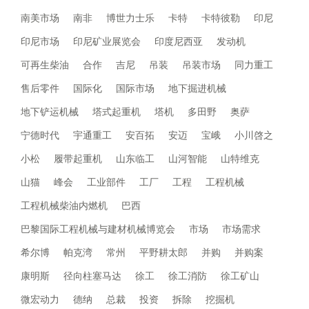
南美市场
南非
博世力士乐
卡特
卡特彼勒
印尼
印尼市场
印尼矿业展览会
印度尼西亚
发动机
可再生柴油
合作
吉尼
吊装
吊装市场
同力重工
售后零件
国际化
国际市场
地下掘进机械
地下铲运机械
塔式起重机
塔机
多田野
奥萨
宁德时代
宇通重工
安百拓
安迈
宝峨
小川啓之
小松
履带起重机
山东临工
山河智能
山特维克
山猫
峰会
工业部件
工厂
工程
工程机械
工程机械柴油内燃机
巴西
巴黎国际工程机械与建材机械博览会
市场
市场需求
希尔博
帕克湾
常州
平野耕太郎
并购
并购案
康明斯
径向柱塞马达
徐工
徐工消防
徐工矿山
微宏动力
德纳
总裁
投资
拆除
挖掘机