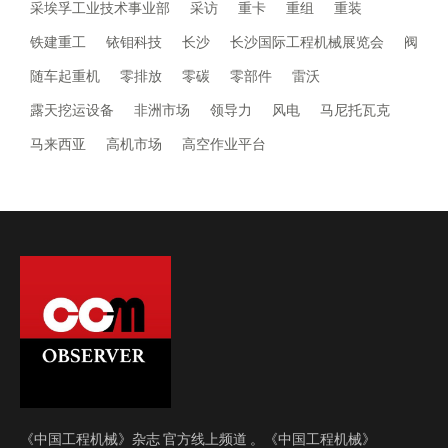
采埃孚工业技术事业部
采访
重卡
重组
重装
铁建重工
铱钼科技
长沙
长沙国际工程机械展览会
阀
随车起重机
零排放
零碳
零部件
雷沃
露天挖运设备
非洲市场
领导力
风电
马尼托瓦克
马来西亚
高机市场
高空作业平台
《中国工程机械》杂志 官方线上频道 。《中国工程机械》