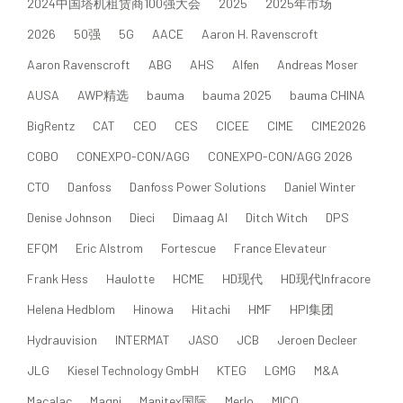
2024中国塔机租赁商100强大会
2025
2025年市场
2026
50强
5G
AACE
Aaron H. Ravenscroft
Aaron Ravenscroft
ABG
AHS
Alfen
Andreas Moser
AUSA
AWP精选
bauma
bauma 2025
bauma CHINA
BigRentz
CAT
CEO
CES
CICEE
CIME
CIME2026
COBO
CONEXPO-CON/AGG
CONEXPO-CON/AGG 2026
CTO
Danfoss
Danfoss Power Solutions
Daniel Winter
Denise Johnson
Dieci
Dimaag AI
Ditch Witch
DPS
EFQM
Eric Alstrom
Fortescue
France Elevateur
Frank Hess
Haulotte
HCME
HD现代
HD现代Infracore
Helena Hedblom
Hinowa
Hitachi
HMF
HPI集团
Hydrauvision
INTERMAT
JASO
JCB
Jeroen Decleer
JLG
Kiesel Technology GmbH
KTEG
LGMG
M&A
Macalac
Magni
Manitex国际
Merlo
MICO