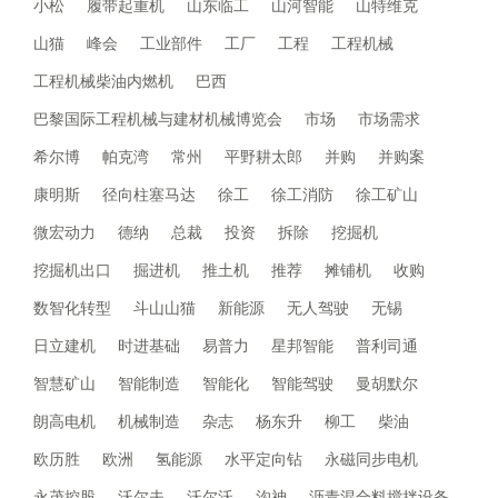
小松
履带起重机
山东临工
山河智能
山特维克
山猫
峰会
工业部件
工厂
工程
工程机械
工程机械柴油内燃机
巴西
巴黎国际工程机械与建材机械博览会
市场
市场需求
希尔博
帕克湾
常州
平野耕太郎
并购
并购案
康明斯
径向柱塞马达
徐工
徐工消防
徐工矿山
微宏动力
德纳
总裁
投资
拆除
挖掘机
挖掘机出口
掘进机
推土机
推荐
摊铺机
收购
数智化转型
斗山山猫
新能源
无人驾驶
无锡
日立建机
时进基础
易普力
星邦智能
普利司通
智慧矿山
智能制造
智能化
智能驾驶
曼胡默尔
朗高电机
机械制造
杂志
杨东升
柳工
柴油
欧历胜
欧洲
氢能源
水平定向钻
永磁同步电机
永茂控股
沃尔夫
沃尔沃
沟神
沥青混合料搅拌设备