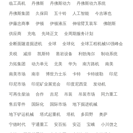
临工高机
丹佛斯
丹佛斯动力
丹佛斯动力系统
丹佛斯集团
久保田
五十铃
人工智能
今吉琢也
伊藤忠商事
伊顿
伊顿液压
伸缩臂叉装车
佛朗斯
供应商
充电
先琦正文
全周期服务计划
全断面隧道掘进机
全球
全球化
全球工程机械50强峰会
关税
减排
凯斯特
凿岩设备
利勃海尔
制动系统
力拓集团
动力单元
北美
华为
南方路机
南美
南美市场
南非
博世力士乐
卡特
卡特彼勒
印尼
印尼市场
印尼矿业展览会
印度尼西亚
发动机
可再生柴油
合作
吉尼
吊装
吊装市场
同力重工
售后零件
国际化
国际市场
地下掘进机械
地下铲运机械
塔式起重机
塔机
多田野
奥萨
宁德时代
宇通重工
安百拓
安迈
宝峨
小川啓之