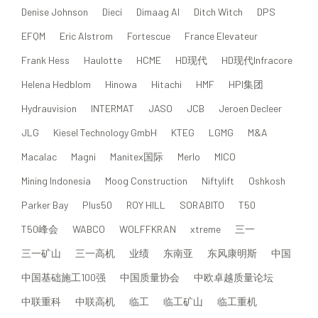
Denise Johnson
Dieci
Dimaag AI
Ditch Witch
DPS
EFQM
Eric Alstrom
Fortescue
France Elevateur
Frank Hess
Haulotte
HCME
HD现代
HD现代Infracore
Helena Hedblom
Hinowa
Hitachi
HMF
HPI集团
Hydrauvision
INTERMAT
JASO
JCB
Jeroen Decleer
JLG
Kiesel Technology GmbH
KTEG
LGMG
M&A
Macalac
Magni
Manitex国际
Merlo
MICO
Mining Indonesia
Moog Construction
Niftylift
Oshkosh
Parker Bay
Plus50
ROY HILL
SORABITO
T50
T50峰会
WABCO
WOLFFKRAN
xtreme
三一
三一矿山
三一高机
业绩
东南亚
东风康明斯
中国
中国基础施工100强
中国质量协会
中欧卓越质量论坛
中联重科
中联高机
临工
临工矿山
临工重机