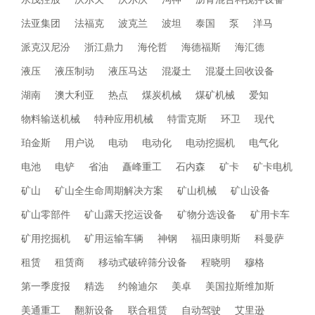
法亚集团
法福克
波克兰
波坦
泰国
泵
洋马
派克汉尼汾
浙江鼎力
海伦哲
海德福斯
海汇德
液压
液压制动
液压马达
混凝土
混凝土回收设备
湖南
澳大利亚
热点
煤炭机械
煤矿机械
爱知
物料输送机械
特种应用机械
特雷克斯
环卫
现代
珀金斯
用户说
电动
电动化
电动挖掘机
电气化
电池
电铲
省油
矗峰重工
石内森
矿卡
矿卡电机
矿山
矿山全生命周期解决方案
矿山机械
矿山设备
矿山零部件
矿山露天挖运设备
矿物分选设备
矿用卡车
矿用挖掘机
矿用运输车辆
神钢
福田康明斯
科曼萨
租赁
租赁商
移动式破碎筛分设备
程晓明
穆格
第一季度报
精选
约翰迪尔
美卓
美国拉斯维加斯
美通重工
翻新设备
联合租赁
自动驾驶
艾里逊