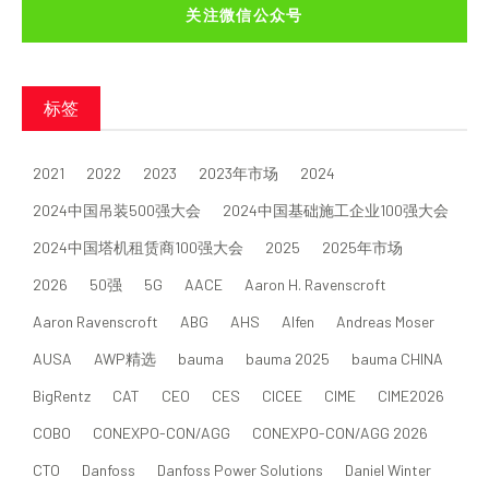
关注微信公众号
标签
2021
2022
2023
2023年市场
2024
2024中国吊装500强大会
2024中国基础施工企业100强大会
2024中国塔机租赁商100强大会
2025
2025年市场
2026
50强
5G
AACE
Aaron H. Ravenscroft
Aaron Ravenscroft
ABG
AHS
Alfen
Andreas Moser
AUSA
AWP精选
bauma
bauma 2025
bauma CHINA
BigRentz
CAT
CEO
CES
CICEE
CIME
CIME2026
COBO
CONEXPO-CON/AGG
CONEXPO-CON/AGG 2026
CTO
Danfoss
Danfoss Power Solutions
Daniel Winter