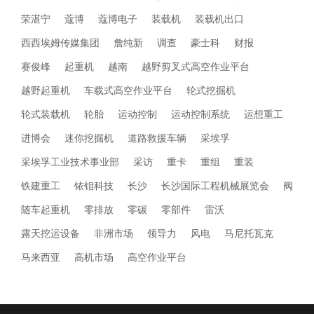
荣湛宁
蔻博
蔻博电子
装载机
装载机出口
西西埃姆传媒集团
詹纯新
调查
豪士科
财报
赛俊峰
起重机
越南
越野剪叉式高空作业平台
越野起重机
车载式高空作业平台
轮式挖掘机
轮式装载机
轮胎
运动控制
运动控制系统
运想重工
进博会
迷你挖掘机
道路救援车辆
采埃孚
采埃孚工业技术事业部
采访
重卡
重组
重装
铁建重工
铱钼科技
长沙
长沙国际工程机械展览会
阀
随车起重机
零排放
零碳
零部件
雷沃
露天挖运设备
非洲市场
领导力
风电
马尼托瓦克
马来西亚
高机市场
高空作业平台