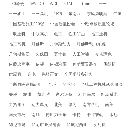
T50峰会
WABCO
WOLFFKRAN
xtreme
三一
三一矿山
三一高机
业绩
东南亚
东风康明斯
中国
中国基础施工100强
中国质量协会
中欧卓越质量论坛
中联重科
中联高机
临工
临工矿山
临工重机
临工高机
丹佛斯
丹佛斯动力
丹佛斯动力系统
丹佛斯集团
久保田
五十铃
人工智能
今吉琢也
伊藤忠商事
伊顿
伊顿液压
伸缩臂叉装车
佛朗斯
供应商
充电
先琦正文
全周期服务计划
全断面隧道掘进机
全球
全球化
全球工程机械50强峰会
关税
减排
凯斯特
凿岩设备
利勃海尔
制动系统
力拓集团
动力单元
北美
华为
南方路机
南美
南美市场
南非
博世力士乐
卡特
卡特彼勒
印尼
印尼市场
印尼矿业展览会
印度尼西亚
发动机