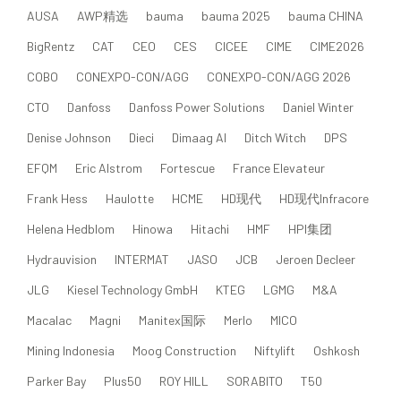
AUSA
AWP精选
bauma
bauma 2025
bauma CHINA
BigRentz
CAT
CEO
CES
CICEE
CIME
CIME2026
COBO
CONEXPO-CON/AGG
CONEXPO-CON/AGG 2026
CTO
Danfoss
Danfoss Power Solutions
Daniel Winter
Denise Johnson
Dieci
Dimaag AI
Ditch Witch
DPS
EFQM
Eric Alstrom
Fortescue
France Elevateur
Frank Hess
Haulotte
HCME
HD现代
HD现代Infracore
Helena Hedblom
Hinowa
Hitachi
HMF
HPI集团
Hydrauvision
INTERMAT
JASO
JCB
Jeroen Decleer
JLG
Kiesel Technology GmbH
KTEG
LGMG
M&A
Macalac
Magni
Manitex国际
Merlo
MICO
Mining Indonesia
Moog Construction
Niftylift
Oshkosh
Parker Bay
Plus50
ROY HILL
SORABITO
T50