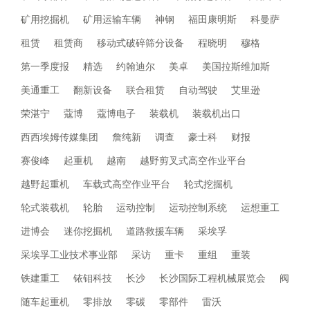
矿用挖掘机
矿用运输车辆
神钢
福田康明斯
科曼萨
租赁
租赁商
移动式破碎筛分设备
程晓明
穆格
第一季度报
精选
约翰迪尔
美卓
美国拉斯维加斯
美通重工
翻新设备
联合租赁
自动驾驶
艾里逊
荣湛宁
蔻博
蔻博电子
装载机
装载机出口
西西埃姆传媒集团
詹纯新
调查
豪士科
财报
赛俊峰
起重机
越南
越野剪叉式高空作业平台
越野起重机
车载式高空作业平台
轮式挖掘机
轮式装载机
轮胎
运动控制
运动控制系统
运想重工
进博会
迷你挖掘机
道路救援车辆
采埃孚
采埃孚工业技术事业部
采访
重卡
重组
重装
铁建重工
铱钼科技
长沙
长沙国际工程机械展览会
阀
随车起重机
零排放
零碳
零部件
雷沃