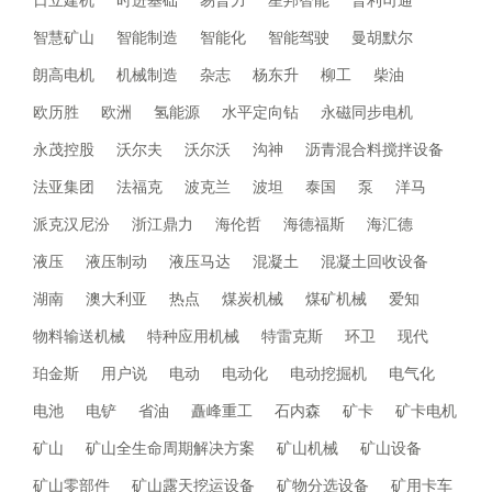
智慧矿山
智能制造
智能化
智能驾驶
曼胡默尔
朗高电机
机械制造
杂志
杨东升
柳工
柴油
欧历胜
欧洲
氢能源
水平定向钻
永磁同步电机
永茂控股
沃尔夫
沃尔沃
沟神
沥青混合料搅拌设备
法亚集团
法福克
波克兰
波坦
泰国
泵
洋马
派克汉尼汾
浙江鼎力
海伦哲
海德福斯
海汇德
液压
液压制动
液压马达
混凝土
混凝土回收设备
湖南
澳大利亚
热点
煤炭机械
煤矿机械
爱知
物料输送机械
特种应用机械
特雷克斯
环卫
现代
珀金斯
用户说
电动
电动化
电动挖掘机
电气化
电池
电铲
省油
矗峰重工
石内森
矿卡
矿卡电机
矿山
矿山全生命周期解决方案
矿山机械
矿山设备
矿山零部件
矿山露天挖运设备
矿物分选设备
矿用卡车