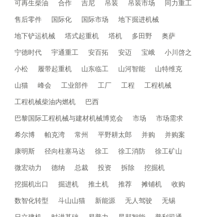
可再生柴油
合作
吉尼
吊装
吊装市场
同力重工
售后零件
国际化
国际市场
地下掘进机械
地下铲运机械
塔式起重机
塔机
多田野
奥萨
宁德时代
宇通重工
安百拓
安迈
宝峨
小川啓之
小松
履带起重机
山东临工
山河智能
山特维克
山猫
峰会
工业部件
工厂
工程
工程机械
工程机械柴油内燃机
巴西
巴黎国际工程机械与建材机械博览会
市场
市场需求
希尔博
帕克湾
常州
平野耕太郎
并购
并购案
康明斯
径向柱塞马达
徐工
徐工消防
徐工矿山
微宏动力
德纳
总裁
投资
拆除
挖掘机
挖掘机出口
掘进机
推土机
推荐
摊铺机
收购
数智化转型
斗山山猫
新能源
无人驾驶
无锡
日立建机
时进基础
易普力
星邦智能
普利司通