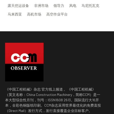
露天挖运设备
非洲市场
领导力
风电
马尼托瓦克
马来西亚
高机市场
高空作业平台
《中国工程机械》杂志 官方线上频道 。《中国工程机械》
（英文名称：China Construction Machinery，简称CCM）是一
本大型综合性月刊，刊号：ISSN1608 2613。国际流行大16开
本，全彩色铜版纸印刷。CCM杂志采用世界最优化的免费直投
（Direct Mail）发行方式，发行直接覆盖企业目标客户。