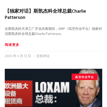
【独家对话】斯凯杰科全球总裁Charlie
Patterson
在斯凯杰科天津工厂开业庆典期间，AWP《高空作业平台》独家对
话斯凯杰科全球总裁Charlie Patterson。
阅读更多
2024 年 4 月 12 日
没有评论
高空作业平台