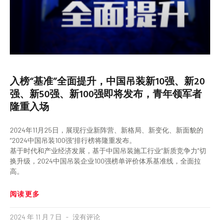
入榜“基准”全面提升，中国吊装新10强、新20
强、新50强、新100强即将发布，青年领军者
隆重入场
2024年11月25日，展现行业新阵营、新格局、新变化、新面貌的
“2024中国吊装100强”排行榜将隆重发布。
基于时代和产业经济发展，基于中国吊装施工行业“新质竞争力”切
换升级，2024中国吊装企业100强榜单评价体系基准线，全面拉
高。
阅读更多
2024 年 11 月 7 日
没有评论