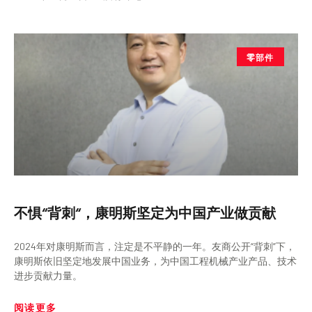
零部件
不惧“背刺“，康明斯坚定为中国产业做贡献
2024年对康明斯而言，注定是不平静的一年。友商公开“背刺”下，
康明斯依旧坚定地发展中国业务，为中国工程机械产业产品、技术
进步贡献力量。
阅读更多