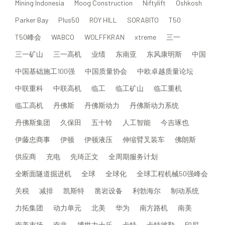
Mining Indonesia
Moog Construction
Niftylift
Oshkosh
Parker Bay
Plus50
ROY HILL
SORABITO
T50
T50峰会
WABCO
WOLFFKRAN
xtreme
三一
三一矿山
三一高机
业绩
东南亚
东风康明斯
中国
中国基础施工100强
中国质量协会
中欧卓越质量论坛
中联重科
中联高机
临工
临工矿山
临工重机
临工高机
丹佛斯
丹佛斯动力
丹佛斯动力系统
丹佛斯集团
久保田
五十铃
人工智能
今吉琢也
伊藤忠商事
伊顿
伊顿液压
伸缩臂叉装车
佛朗斯
供应商
充电
先琦正文
全周期服务计划
全断面隧道掘进机
全球
全球化
全球工程机械50强峰会
关税
减排
凯斯特
凿岩设备
利勃海尔
制动系统
力拓集团
动力单元
北美
华为
南方路机
南美
南美市场
南非
博世力士乐
卡特
卡特彼勒
印尼