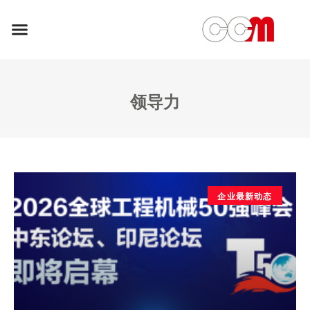
领导力
企业最新动态