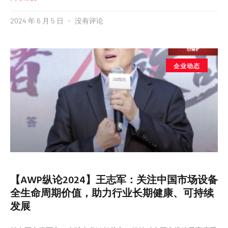
2024 年 6 月 5 日
没有评论
企业动态
【AWP纵论2024】王志军：关注中国市场设备
全生命周期价值，助力行业长期健康、可持续
发展