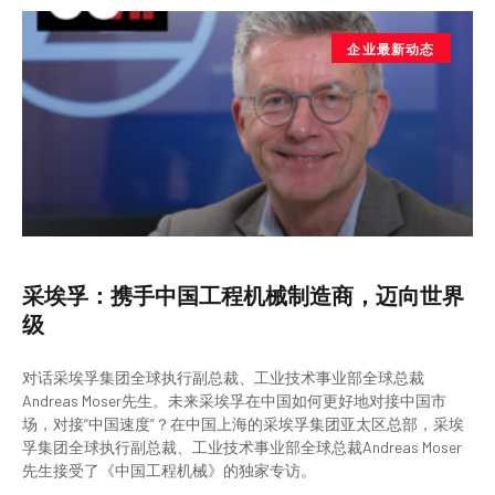
企业最新动态
采埃孚：携手中国工程机械制造商，迈向世界
级
对话采埃孚集团全球执行副总裁、工业技术事业部全球总裁
Andreas Moser先生。未来采埃孚在中国如何更好地对接中国市
场，对接“中国速度”？在中国上海的采埃孚集团亚太区总部，采埃
孚集团全球执行副总裁、工业技术事业部全球总裁Andreas Moser
先生接受了《中国工程机械》的独家专访。