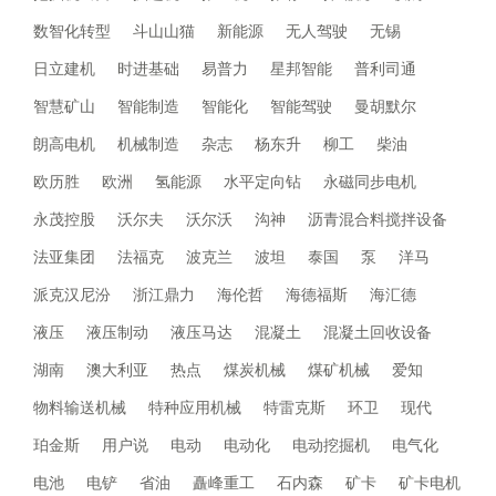
数智化转型
斗山山猫
新能源
无人驾驶
无锡
日立建机
时进基础
易普力
星邦智能
普利司通
智慧矿山
智能制造
智能化
智能驾驶
曼胡默尔
朗高电机
机械制造
杂志
杨东升
柳工
柴油
欧历胜
欧洲
氢能源
水平定向钻
永磁同步电机
永茂控股
沃尔夫
沃尔沃
沟神
沥青混合料搅拌设备
法亚集团
法福克
波克兰
波坦
泰国
泵
洋马
派克汉尼汾
浙江鼎力
海伦哲
海德福斯
海汇德
液压
液压制动
液压马达
混凝土
混凝土回收设备
湖南
澳大利亚
热点
煤炭机械
煤矿机械
爱知
物料输送机械
特种应用机械
特雷克斯
环卫
现代
珀金斯
用户说
电动
电动化
电动挖掘机
电气化
电池
电铲
省油
矗峰重工
石内森
矿卡
矿卡电机