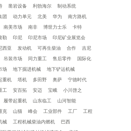
特
凿岩设备
利勃海尔
制动系统
集团
动力单元
北美
华为
南方路机
南美市场
南非
博世力士乐
卡特
彼勒
印尼
印尼市场
印尼矿业展览会
尼西亚
发动机
可再生柴油
合作
吉尼
吊装市场
同力重工
售后零件
国际化
市场
地下掘进机械
地下铲运机械
起重机
塔机
多田野
奥萨
宁德时代
重工
安百拓
安迈
宝峨
小川啓之
履带起重机
山东临工
山河智能
维克
山猫
峰会
工业部件
工厂
工程
机械
工程机械柴油内燃机
巴西