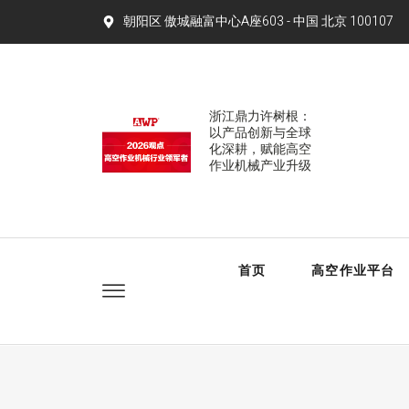
朝阳区 傲城融富中心A座603 - 中国 北京 100107​
浙江鼎力许树根：
以产品创新与全球
化深耕，赋能高空
作业机械产业升级
首页
高空作业平台