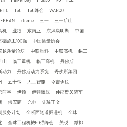
BITO
T50
T50峰会
WABCO
FFKRAN
xtreme
三一
三一矿山
高机
业绩
东南亚
东风康明斯
中国
基础施工100强
中国质量协会
卓越质量论坛
中联重科
中联高机
临工
矿山
临工重机
临工高机
丹佛斯
斯动力
丹佛斯动力系统
丹佛斯集团
田
五十铃
人工智能
今吉琢也
忠商事
伊顿
伊顿液压
伸缩臂叉装车
斯
供应商
充电
先琦正文
期服务计划
全断面隧道掘进机
全球
化
全球工程机械50强峰会
关税
减排