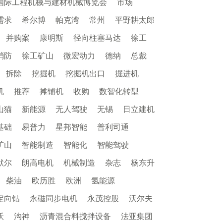
国际工程机械与建材机械博览会
市场
需求
希尔博
帕克湾
常州
平野耕太郎
并购案
康明斯
径向柱塞马达
徐工
消防
徐工矿山
微宏动力
德纳
总裁
拆除
挖掘机
挖掘机出口
掘进机
机
推荐
摊铺机
收购
数智化转型
山猫
新能源
无人驾驶
无锡
日立建机
基础
易普力
星邦智能
普利司通
矿山
智能制造
智能化
智能驾驶
默尔
朗高电机
机械制造
杂志
杨东升
柴油
欧历胜
欧洲
氢能源
定向钻
永磁同步电机
永茂控股
沃尔夫
沃
沟神
沥青混合料搅拌设备
法亚集团