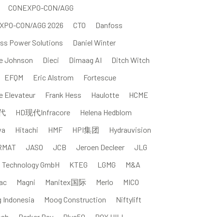
CONEXPO-CON/AGG
XPO-CON/AGG 2026
CTO
Danfoss
ss Power Solutions
Daniel Winter
e Johnson
Dieci
Dimaag AI
Ditch Witch
EFQM
Eric Alstrom
Fortescue
e Elevateur
Frank Hess
Haulotte
HCME
代
HD现代Infracore
Helena Hedblom
wa
Hitachi
HMF
HPI集团
Hydrauvision
RMAT
JASO
JCB
Jeroen Decleer
JLG
l Technology GmbH
KTEG
LGMG
M&A
ac
Magni
Manitex国际
Merlo
MICO
g Indonesia
Moog Construction
Niftylift
osh
Parker Bay
Plus50
ROY HILL