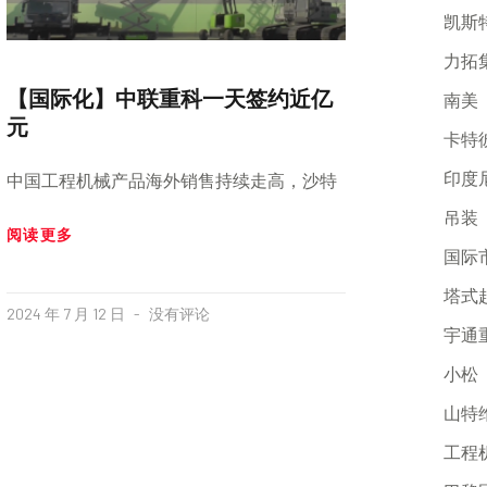
凯斯
力拓
【国际化】中联重科一天签约近亿
南美
元
卡特
印度
中国工程机械产品海外销售持续走高，沙特
吊装
阅读更多
国际
塔式
2024 年 7 月 12 日
没有评论
宇通
小松
山特
工程