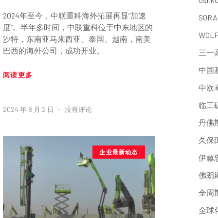
2024年至今，中联重科海外拓展再显“加速
SORA
度”。半年多时间，中联重科位于中东地区的
WOL
沙特，东南亚马来西亚、泰国、越南，南美
巴西的海外公司，成功开业。
三一
中国
阅读更多
中欧
临工
2024 年 8 月 2 日
没有评论
丹佛
久保
企业最新动态
伊藤
佛朗
全周
全球