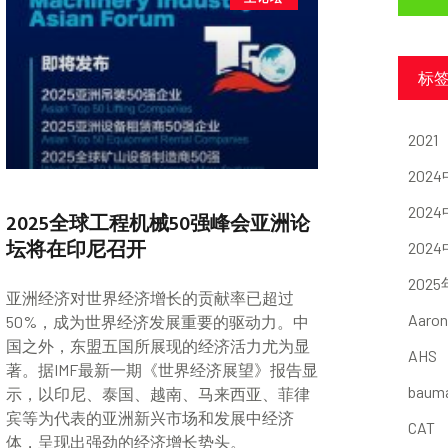
标
2021
202
202
2025全球工程机械50强峰会亚洲论
坛将在印尼召开
202
202
亚洲经济对世界经济增长的贡献率已超过
Aaron
50%，成为世界经济发展重要的驱动力。中
国之外，东盟五国所展现的经济活力尤为显
AHS
著。据IMF最新一期《世界经济展望》报告显
baum
示，以印尼、泰国、越南、马来西亚、菲律
宾等为代表的亚洲新兴市场和发展中经济
CAT
体，呈现出强劲的经济增长势头。