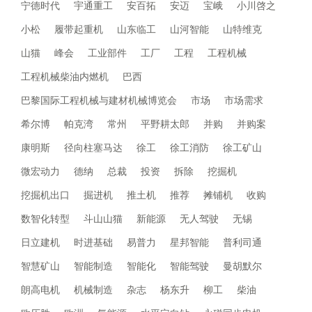
宁德时代
宇通重工
安百拓
安迈
宝峨
小川啓之
小松
履带起重机
山东临工
山河智能
山特维克
山猫
峰会
工业部件
工厂
工程
工程机械
工程机械柴油内燃机
巴西
巴黎国际工程机械与建材机械博览会
市场
市场需求
希尔博
帕克湾
常州
平野耕太郎
并购
并购案
康明斯
径向柱塞马达
徐工
徐工消防
徐工矿山
微宏动力
德纳
总裁
投资
拆除
挖掘机
挖掘机出口
掘进机
推土机
推荐
摊铺机
收购
数智化转型
斗山山猫
新能源
无人驾驶
无锡
日立建机
时进基础
易普力
星邦智能
普利司通
智慧矿山
智能制造
智能化
智能驾驶
曼胡默尔
朗高电机
机械制造
杂志
杨东升
柳工
柴油