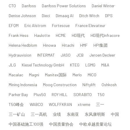
CTO
Danfoss
Danfoss Power Solutions
Daniel Winter
Denise Johnson
Dieci
Dimaag AI
Ditch Witch
DPS
EFQM
Eric Alstrom
Fortescue
France Elevateur
Frank Hess
Haulotte
HCME
HD现代
HD现代Infracore
Helena Hedblom
Hinowa
Hitachi
HMF
HPI集团
Hydrauvision
INTERMAT
JASO
JCB
Jeroen Decleer
JLG
Kiesel Technology GmbH
KTEG
LGMG
M&A
Macalac
Magni
Manitex国际
Merlo
MICO
Mining Indonesia
Moog Construction
Niftylift
Oshkosh
Parker Bay
Plus50
ROY HILL
SORABITO
T50
T50峰会
WABCO
WOLFFKRAN
xtreme
三一
三一矿山
三一高机
业绩
东南亚
东风康明斯
中国
中国基础施工100强
中国质量协会
中欧卓越质量论坛