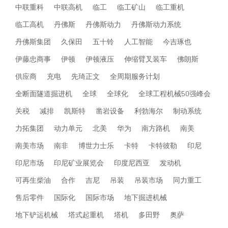
中联重科
中联高机
临工
临工矿山
临工重机
临工高机
丹佛斯
丹佛斯动力
丹佛斯动力系统
丹佛斯集团
久保田
五十铃
人工智能
今吉琢也
伊藤忠商事
伊顿
伊顿液压
伸缩臂叉装车
佛朗斯
供应商
充电
先琦正文
全周期服务计划
全断面隧道掘进机
全球
全球化
全球工程机械50强峰会
关税
减排
凯斯特
凿岩设备
利勃海尔
制动系统
力拓集团
动力单元
北美
华为
南方路机
南美
南美市场
南非
博世力士乐
卡特
卡特彼勒
印尼
印尼市场
印尼矿业展览会
印度尼西亚
发动机
可再生柴油
合作
吉尼
吊装
吊装市场
同力重工
售后零件
国际化
国际市场
地下掘进机械
地下铲运机械
塔式起重机
塔机
多田野
奥萨