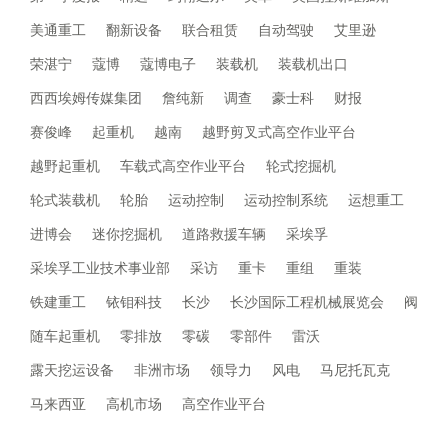
美通重工
翻新设备
联合租赁
自动驾驶
艾里逊
荣湛宁
蔻博
蔻博电子
装载机
装载机出口
西西埃姆传媒集团
詹纯新
调查
豪士科
财报
赛俊峰
起重机
越南
越野剪叉式高空作业平台
越野起重机
车载式高空作业平台
轮式挖掘机
轮式装载机
轮胎
运动控制
运动控制系统
运想重工
进博会
迷你挖掘机
道路救援车辆
采埃孚
采埃孚工业技术事业部
采访
重卡
重组
重装
铁建重工
铱钼科技
长沙
长沙国际工程机械展览会
阀
随车起重机
零排放
零碳
零部件
雷沃
露天挖运设备
非洲市场
领导力
风电
马尼托瓦克
马来西亚
高机市场
高空作业平台