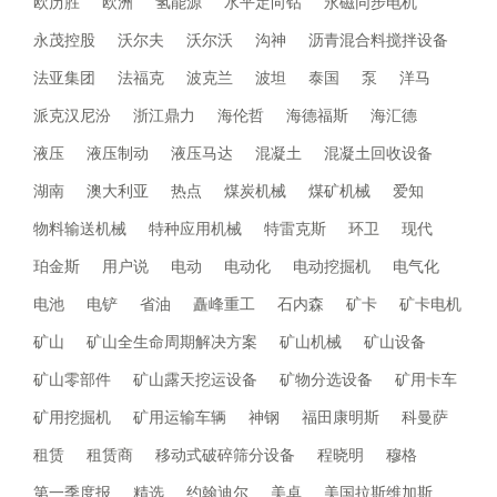
欧历胜
欧洲
氢能源
水平定向钻
永磁同步电机
永茂控股
沃尔夫
沃尔沃
沟神
沥青混合料搅拌设备
法亚集团
法福克
波克兰
波坦
泰国
泵
洋马
派克汉尼汾
浙江鼎力
海伦哲
海德福斯
海汇德
液压
液压制动
液压马达
混凝土
混凝土回收设备
湖南
澳大利亚
热点
煤炭机械
煤矿机械
爱知
物料输送机械
特种应用机械
特雷克斯
环卫
现代
珀金斯
用户说
电动
电动化
电动挖掘机
电气化
电池
电铲
省油
矗峰重工
石内森
矿卡
矿卡电机
矿山
矿山全生命周期解决方案
矿山机械
矿山设备
矿山零部件
矿山露天挖运设备
矿物分选设备
矿用卡车
矿用挖掘机
矿用运输车辆
神钢
福田康明斯
科曼萨
租赁
租赁商
移动式破碎筛分设备
程晓明
穆格
第一季度报
精选
约翰迪尔
美卓
美国拉斯维加斯