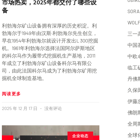
市场热卖，2025年都交付了哪些设
备
SORA
WOL
利勃海尔矿山设备拥有深厚的历史积淀。利
勃海尔于1949年由汉斯·利勃海尔先生创立，
三一
早在1954年利勃海尔就设计开发出L 300挖掘
中国
机。1961年利勃海尔选择法国阿尔萨斯地区
的科尔马作为履带式挖掘机生产基地，2011
中欧
年成立了利勃海尔矿山设备科尔马有限公
临工
司，由此法国科尔马成为了利勃海尔矿用挖
掘机全球制造基地。
丹佛
久保
阅读更多
伊藤
2025 年 12 月 17 日
没有评论
佛朗
全周
全球
企业动态