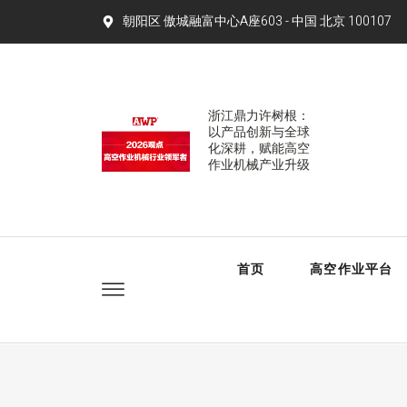
朝阳区 傲城融富中心A座603 - 中国 北京 100107​
浙江鼎力许树根：
以产品创新与全球
化深耕，赋能高空
作业机械产业升级
首页
高空作业平台