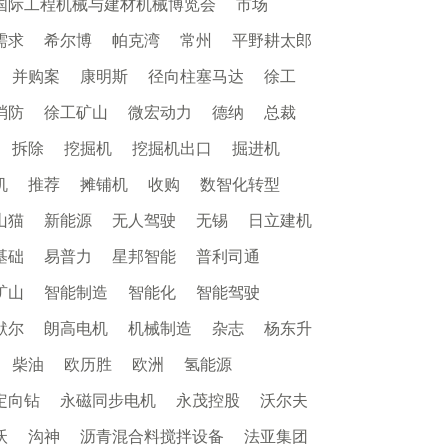
国际工程机械与建材机械博览会
市场
需求
希尔博
帕克湾
常州
平野耕太郎
并购案
康明斯
径向柱塞马达
徐工
消防
徐工矿山
微宏动力
德纳
总裁
拆除
挖掘机
挖掘机出口
掘进机
机
推荐
摊铺机
收购
数智化转型
山猫
新能源
无人驾驶
无锡
日立建机
基础
易普力
星邦智能
普利司通
矿山
智能制造
智能化
智能驾驶
默尔
朗高电机
机械制造
杂志
杨东升
柴油
欧历胜
欧洲
氢能源
定向钻
永磁同步电机
永茂控股
沃尔夫
沃
沟神
沥青混合料搅拌设备
法亚集团