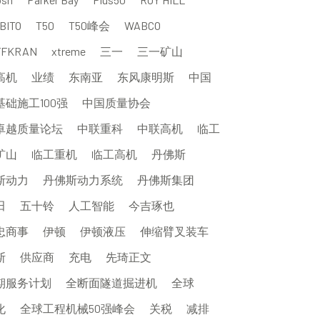
BITO
T50
T50峰会
WABCO
FFKRAN
xtreme
三一
三一矿山
高机
业绩
东南亚
东风康明斯
中国
基础施工100强
中国质量协会
卓越质量论坛
中联重科
中联高机
临工
矿山
临工重机
临工高机
丹佛斯
斯动力
丹佛斯动力系统
丹佛斯集团
田
五十铃
人工智能
今吉琢也
忠商事
伊顿
伊顿液压
伸缩臂叉装车
斯
供应商
充电
先琦正文
期服务计划
全断面隧道掘进机
全球
化
全球工程机械50强峰会
关税
减排