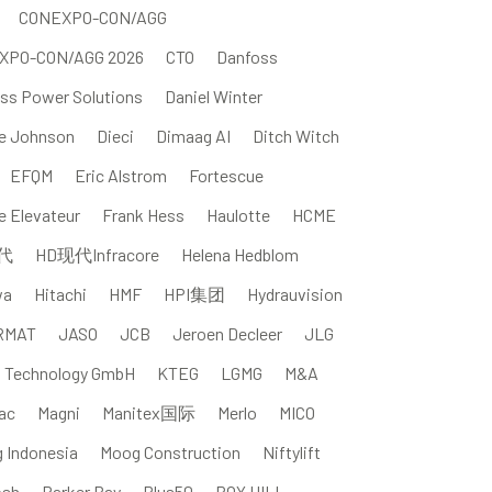
CONEXPO-CON/AGG
XPO-CON/AGG 2026
CTO
Danfoss
ss Power Solutions
Daniel Winter
e Johnson
Dieci
Dimaag AI
Ditch Witch
EFQM
Eric Alstrom
Fortescue
e Elevateur
Frank Hess
Haulotte
HCME
代
HD现代Infracore
Helena Hedblom
wa
Hitachi
HMF
HPI集团
Hydrauvision
RMAT
JASO
JCB
Jeroen Decleer
JLG
l Technology GmbH
KTEG
LGMG
M&A
ac
Magni
Manitex国际
Merlo
MICO
g Indonesia
Moog Construction
Niftylift
osh
Parker Bay
Plus50
ROY HILL