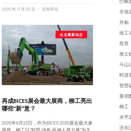
巴黎
2025 年 11 月 25 日
没有评论
市场
并购
徐工
企业最新动态
投资
推土
斗山
时进
智慧
曼胡
再成BICES展会最大展商，柳工亮出
柳工
哪些“新”意？
水平
2025年9月23日，作为BICES 2025展会最大参
沃尔
展商，柳工以“智慧·绿色·延伸人类力量”为主