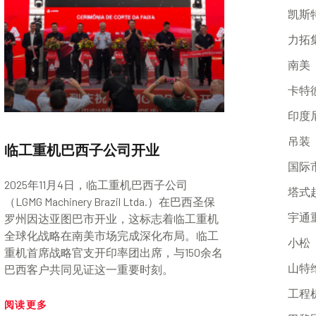
凯斯
力拓
南美
卡特
印度
吊装
临工重机巴西子公司开业
国际
2025年11月4日，临工重机巴西子公司
塔式
（LGMG Machinery Brazil Ltda.）在巴西圣保
宇通
罗州因达亚图巴市开业，这标志着临工重机
全球化战略在南美市场完成深化布局。临工
小松
重机首席战略官支开印率团出席，与150余名
山特
巴西客户共同见证这一重要时刻。
工程
阅读更多