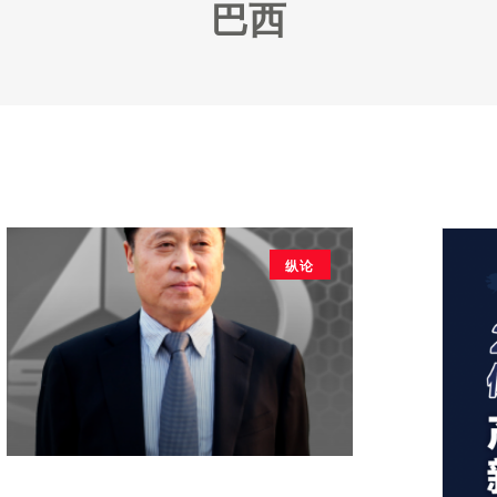
巴西
纵论