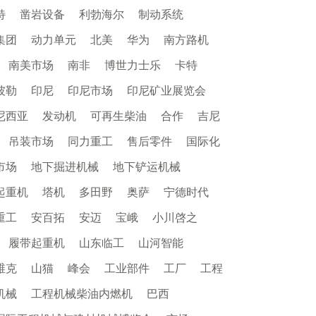
特
凿岩设备
利勃海尔
制动系统
集团
动力单元
北美
华为
南方路机
南美市场
南非
博世力士乐
卡特
彼勒
印尼
印尼市场
印尼矿业展览会
尼西亚
发动机
可再生柴油
合作
吉尼
吊装市场
同力重工
售后零件
国际化
市场
地下掘进机械
地下铲运机械
起重机
塔机
多田野
奥萨
宁德时代
重工
安百拓
安迈
宝峨
小川啓之
履带起重机
山东临工
山河智能
维克
山猫
峰会
工业部件
工厂
工程
机械
工程机械柴油内燃机
巴西